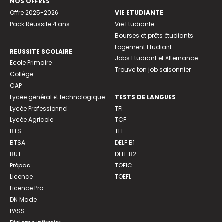
NOS OFFRES
Offre 2025-2026
VIE ETUDIANTE
Pack Réussite 4 ans
Vie Etudiante
Bourses et prêts étudiants
Logement Etudiant
REUSSITE SCOLAIRE
Jobs Etudiant et Alternance
Ecole Primaire
Trouve ton job saisonnier
Collège
CAP
Lycée général et technologique
TESTS DE LANGUES
Lycée Professionnel
TFI
Lycée Agricole
TCF
BTS
TEF
BTSA
DELF B1
BUT
DELF B2
Prépas
TOEIC
Licence
TOEFL
Licence Pro
DN Made
PASS