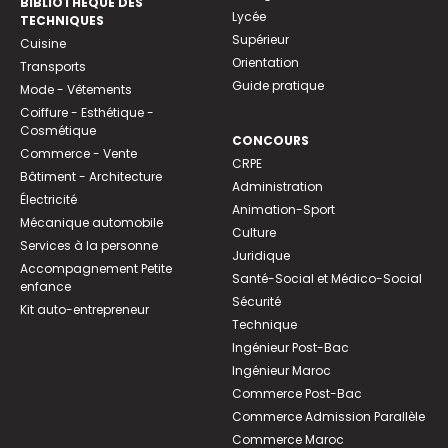
BIBLIOTHEQUE DES
Lycée
TECHNIQUES
Supérieur
Cuisine
Orientation
Transports
Guide pratique
Mode - Vêtements
Coiffure - Esthétique -
Cosmétique
CONCOURS
Commerce - Vente
CRPE
Bâtiment - Architecture
Administration
Électricité
Animation-Sport
Mécanique automobile
Culture
Services à la personne
Juridique
Accompagnement Petite
Santé-Social et Médico-Social
enfance
Sécurité
Kit auto-entrepreneur
Technique
Ingénieur Post-Bac
Ingénieur Maroc
Commerce Post-Bac
Commerce Admission Parallèle
Commerce Maroc