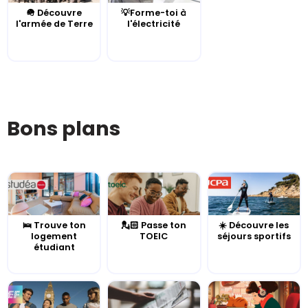
🪖 Découvre
💡Forme-toi à
l'armée de Terre
l'électricité
Bons plans
🛌 Trouve ton
💂🏻 Passe ton
☀️ Découvre les
logement
TOEIC
séjours sportifs
étudiant