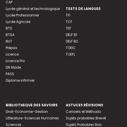
CAP
Lycée général et technologique
TESTS DE LANGUES
Lycée Professionnel
TFI
Lycée Agricole
TCF
BTS
TEF
BTSA
DELF B1
BUT
DELF B2
Prépas
TOEIC
Licence
TOEFL
Licence Pro
DN Made
PASS
Diplome infirmier
BIBLIOTHEQUE DES SAVOIRS
ASTUCES RÉVISIONS
Droit-Economie-Gestion
Conseils et Méthodo
Littérature-Sciences Humaines
Sujets probables Brevet
Sciences
Sujets Probables Bac