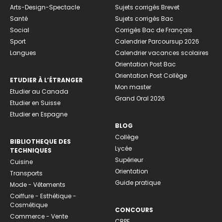
Arts-Design-Spectacle
Sujets corrigés Brevet
Santé
Sujets corrigés Bac
Social
Corrigés Bac de Français
Sport
Calendrier Parcoursup 2026
Langues
Calendrier vacances scolaires
Orientation Post Bac
Orientation Post Collège
ETUDIER À L’ÉTRANGER
Mon master
Etudier au Canada
Grand Oral 2026
Etudier en Suisse
Etudier en Espagne
BLOG
Collège
BIBLIOTHEQUE DES
Lycée
TECHNIQUES
Supérieur
Cuisine
Orientation
Transports
Guide pratique
Mode - Vêtements
Coiffure - Esthétique -
Cosmétique
CONCOURS
Commerce - Vente
CRPE