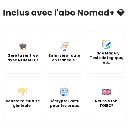
Inclus avec l'abo Nomad+ 💎
Tage Mage®,
Gère ta rentrée
Enfin zéro faute
Tests de logique,
avec NOMAD + !
en français !
etc.
Booste ta culture
Décrypte l'actu
Réussis ton
générale !
pour tes oraux
TOEIC®