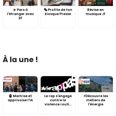
✈️ Pars à
🗞️ Profite de ton
Révise en
l'étranger avec
kiosque Presse
musique 🎶
EF
À la une !
🤖 Maitrise et
Le rap s'engage
⚡Découvre les
apprivoise l’IA
contre la
métiers de
violence routi...
l'énergie