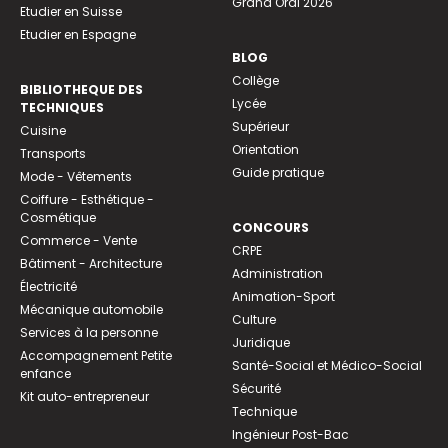
Grand Oral 2026
Etudier en Suisse
Etudier en Espagne
BLOG
Collège
BIBLIOTHEQUE DES
Lycée
TECHNIQUES
Supérieur
Cuisine
Orientation
Transports
Guide pratique
Mode - Vêtements
Coiffure - Esthétique -
Cosmétique
CONCOURS
Commerce - Vente
CRPE
Bâtiment - Architecture
Administration
Électricité
Animation-Sport
Mécanique automobile
Culture
Services à la personne
Juridique
Accompagnement Petite
Santé-Social et Médico-Social
enfance
Sécurité
Kit auto-entrepreneur
Technique
Ingénieur Post-Bac