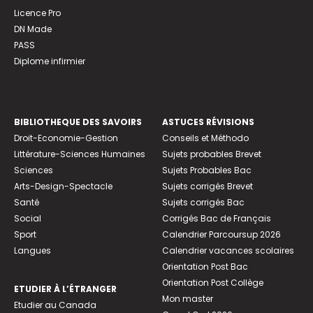
Licence Pro
DN Made
PASS
Diplome infirmier
BIBLIOTHEQUE DES SAVOIRS
ASTUCES RÉVISIONS
Droit-Economie-Gestion
Conseils et Méthodo
Littérature-Sciences Humaines
Sujets probables Brevet
Sciences
Sujets Probables Bac
Arts-Design-Spectacle
Sujets corrigés Brevet
Santé
Sujets corrigés Bac
Social
Corrigés Bac de Français
Sport
Calendrier Parcoursup 2026
Langues
Calendrier vacances scolaires
Orientation Post Bac
Orientation Post Collège
ETUDIER À L’ÉTRANGER
Mon master
Etudier au Canada