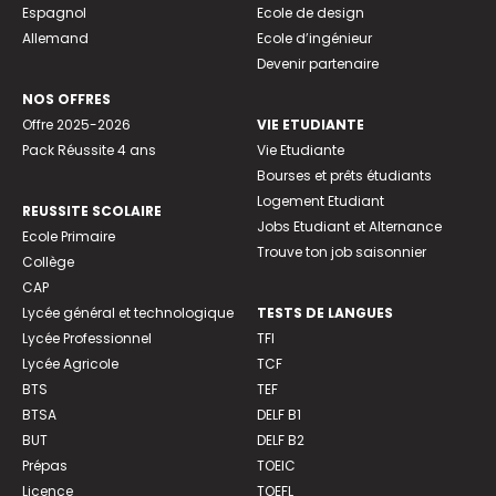
Espagnol
Ecole de design
Allemand
Ecole d’ingénieur
Devenir partenaire
NOS OFFRES
Offre 2025-2026
VIE ETUDIANTE
Pack Réussite 4 ans
Vie Etudiante
Bourses et prêts étudiants
Logement Etudiant
REUSSITE SCOLAIRE
Jobs Etudiant et Alternance
Ecole Primaire
Trouve ton job saisonnier
Collège
CAP
Lycée général et technologique
TESTS DE LANGUES
Lycée Professionnel
TFI
Lycée Agricole
TCF
BTS
TEF
BTSA
DELF B1
BUT
DELF B2
Prépas
TOEIC
Licence
TOEFL