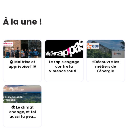
À la une !
🤖 Maitrise et
Le rap s'engage
⚡Découvre les
apprivoise l’IA
contre la
métiers de
violence routi...
l'énergie
🌍 Le climat
change, et toi
aussi tu peu...