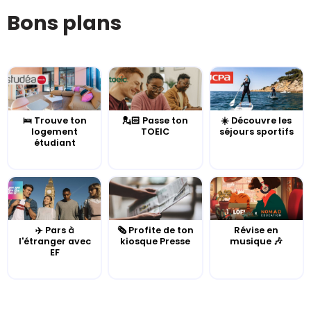
Bons plans
🛌 Trouve ton
💂🏻 Passe ton
☀️ Découvre les
logement
TOEIC
séjours sportifs
étudiant
✈️ Pars à
🗞️ Profite de ton
Révise en
l'étranger avec
kiosque Presse
musique 🎶
EF