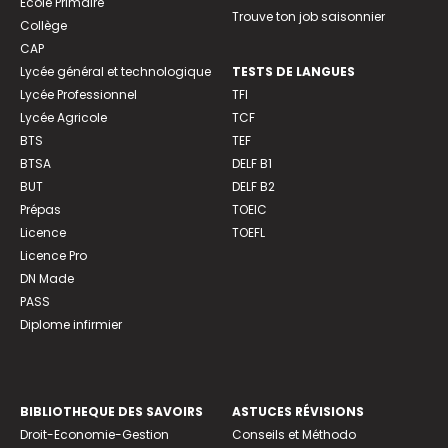
Ecole Primaire
Trouve ton job saisonnier
Collège
CAP
Lycée général et technologique
TESTS DE LANGUES
Lycée Professionnel
TFI
Lycée Agricole
TCF
BTS
TEF
BTSA
DELF B1
BUT
DELF B2
Prépas
TOEIC
Licence
TOEFL
Licence Pro
DN Made
PASS
Diplome infirmier
BIBLIOTHEQUE DES SAVOIRS
ASTUCES RÉVISIONS
Droit-Economie-Gestion
Conseils et Méthodo