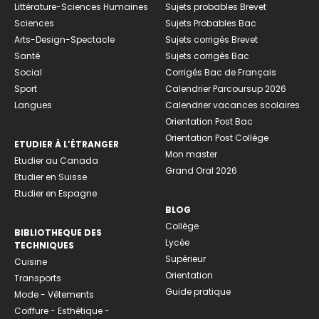
Littérature-Sciences Humaines
Sujets probables Brevet
Sciences
Sujets Probables Bac
Arts-Design-Spectacle
Sujets corrigés Brevet
Santé
Sujets corrigés Bac
Social
Corrigés Bac de Français
Sport
Calendrier Parcoursup 2026
Langues
Calendrier vacances scolaires
Orientation Post Bac
Orientation Post Collège
ETUDIER À L’ÉTRANGER
Mon master
Etudier au Canada
Grand Oral 2026
Etudier en Suisse
Etudier en Espagne
BLOG
Collège
BIBLIOTHEQUE DES
Lycée
TECHNIQUES
Supérieur
Cuisine
Orientation
Transports
Guide pratique
Mode - Vêtements
Coiffure - Esthétique -