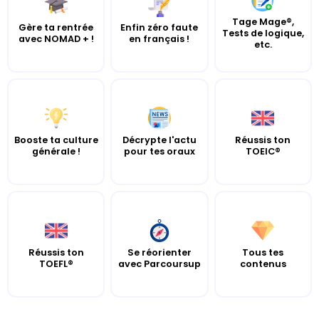
Tage Mage®,
Gère ta rentrée
Enfin zéro faute
Tests de logique,
avec NOMAD + !
en français !
etc.
Booste ta culture
Décrypte l'actu
Réussis ton
générale !
pour tes oraux
TOEIC®
Réussis ton
Se réorienter
Tous tes
TOEFL®
avec Parcoursup
contenus