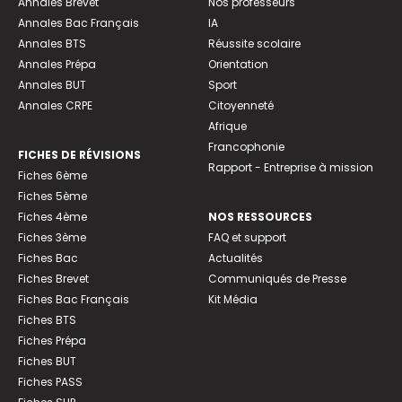
Annales Brevet
Nos professeurs
Annales Bac Français
IA
Annales BTS
Réussite scolaire
Annales Prépa
Orientation
Annales BUT
Sport
Annales CRPE
Citoyenneté
Afrique
Francophonie
FICHES DE RÉVISIONS
Rapport - Entreprise à mission
Fiches 6ème
Fiches 5ème
Fiches 4ème
NOS RESSOURCES
Fiches 3ème
FAQ et support
Fiches Bac
Actualités
Fiches Brevet
Communiqués de Presse
Fiches Bac Français
Kit Média
Fiches BTS
Fiches Prépa
Fiches BUT
Fiches PASS