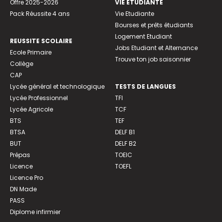
Offre 2025-2026
VIE ETUDIANTE
Pack Réussite 4 ans
Vie Etudiante
Bourses et prêts étudiants
Logement Etudiant
REUSSITE SCOLAIRE
Jobs Etudiant et Alternance
Ecole Primaire
Trouve ton job saisonnier
Collège
CAP
Lycée général et technologique
TESTS DE LANGUES
Lycée Professionnel
TFI
Lycée Agricole
TCF
BTS
TEF
BTSA
DELF B1
BUT
DELF B2
Prépas
TOEIC
Licence
TOEFL
Licence Pro
DN Made
PASS
Diplome infirmier