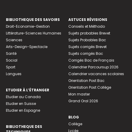
BIBLIOTHEQUE DES SAVOIRS
ASTUCES RÉVISIONS
Droit-Economie-Gestion
Conseils et Méthodo
Littérature-Sciences Humaines
Sujets probables Brevet
Sciences
Sujets Probables Bac
Arts-Design-Spectacle
Sujets corrigés Brevet
Santé
Sujets corrigés Bac
Social
Corrigés Bac de Français
Sport
Calendrier Parcoursup 2026
Langues
Calendrier vacances scolaires
Orientation Post Bac
Orientation Post Collège
ETUDIER À L’ÉTRANGER
Mon master
Etudier au Canada
Grand Oral 2026
Etudier en Suisse
Etudier en Espagne
BLOG
Collège
BIBLIOTHEQUE DES
Lycée
TECHNIQUES