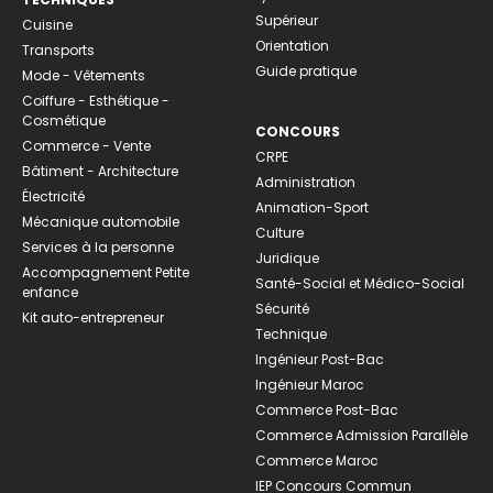
Supérieur
Cuisine
Orientation
Transports
Guide pratique
Mode - Vêtements
Coiffure - Esthétique -
Cosmétique
CONCOURS
Commerce - Vente
CRPE
Bâtiment - Architecture
Administration
Électricité
Animation-Sport
Mécanique automobile
Culture
Services à la personne
Juridique
Accompagnement Petite
Santé-Social et Médico-Social
enfance
Sécurité
Kit auto-entrepreneur
Technique
Ingénieur Post-Bac
Ingénieur Maroc
Commerce Post-Bac
Commerce Admission Parallèle
Commerce Maroc
IEP Concours Commun