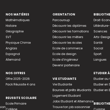
NOS MATIÈRES
ORIENTATION
BIBLIOTH
Mathématiques
Parcoursup
Droit-Eco
Histoire
Découvrir les diplômes
Littératur
Géographie
Découvrir les formations
Sciences
SVT
Découvrir les métiers
Arts-Desig
Physique Chimie
Découvrir les écoles
Santé
Anglais
Ecole de commerce
Social
Espagnol
Ecole de design
Sport
Allemand
Ecole d’ingénieur
Langues
Devenir partenaire
NOS OFFRES
ETUDIER À
Offre 2025-2026
VIE ETUDIANTE
Etudier a
Pack Réussite 4 ans
Vie Etudiante
Etudier en 
Bourses et prêts étudiants
Etudier en
Logement Etudiant
REUSSITE SCOLAIRE
Jobs Etudiant et Alternance
Ecole Primaire
BIBLIOTH
sion
Trouve ton job saisonnier
Collège
Cuisine