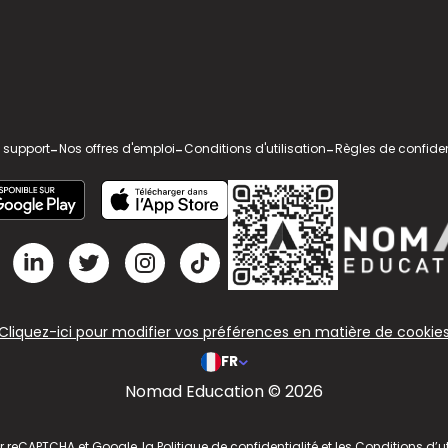
 support
-
Nos offres d'emploi
-
Conditions d'utilisation
-
Règles de confiden
Cliquez-ici pour modifier vos préférences en matière de cookie
FR
Nomad Education © 2026
ar reCAPTCHA et Google, la
Politique de confidentialité
et les
Conditions d’ut