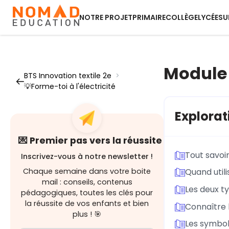
NOTRE PROJET
PRIMAIRE
COLLÈGE
LYCÉE
SU
Module 2
BTS Innovation textile 2e
>
💡Forme-toi à l'électricité
Explorat
💌 Premier pas vers la réussite
Tout savoir
Inscrivez-vous à notre newsletter !
Chaque semaine dans votre boite
Quand util
mail : conseils, contenus
Les deux ty
pédagogiques, toutes les clés pour
la réussite de vos enfants et bien
Connaître l
plus ! 🎯
Les symbole