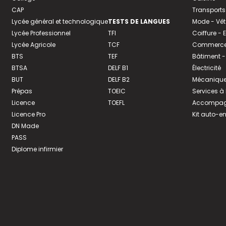
CAP
Transports
Lycée général et technologique
TESTS DE LANGUES
Mode - Vê
Lycée Professionnel
TFI
Coiffure -
Lycée Agricole
TCF
Commerce 
BTS
TEF
Bâtiment -
BTSA
DELF B1
Électricité
BUT
DELF B2
Mécanique
Prépas
TOEIC
Services à
Licence
TOEFL
Accompagn
Licence Pro
Kit auto-e
DN Made
PASS
Diplome infirmier