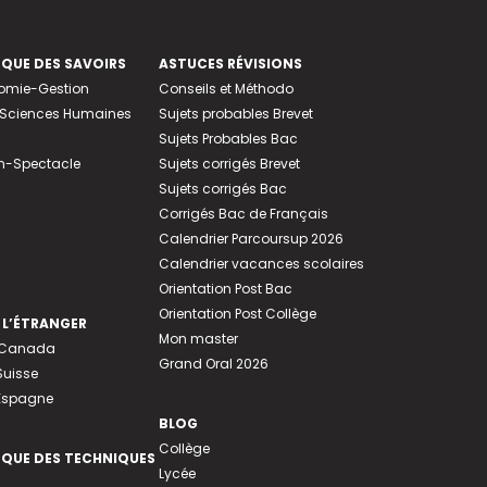
EQUE DES SAVOIRS
ASTUCES RÉVISIONS
nomie-Gestion
Conseils et Méthodo
e-Sciences Humaines
Sujets probables Brevet
Sujets Probables Bac
n-Spectacle
Sujets corrigés Brevet
Sujets corrigés Bac
Corrigés Bac de Français
Calendrier Parcoursup 2026
Calendrier vacances scolaires
Orientation Post Bac
Orientation Post Collège
 L’ÉTRANGER
Mon master
u Canada
Grand Oral 2026
Suisse
 Espagne
BLOG
Collège
EQUE DES TECHNIQUES
Lycée