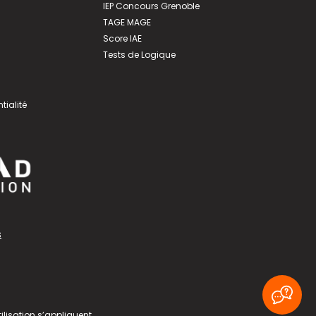
IEP Concours Grenoble
TAGE MAGE
Score IAE
Tests de Logique
tialité
s
ilisation
s’appliquent.