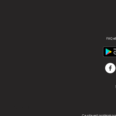
FAQ et
v2.311.4 US
Ce site est protégé p