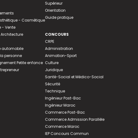
Supérieur
Orientation
tements
Guide pratique
 Esthétique - Cosmétique
- Vente
 Architecture
CONCOURS
CRPE
 automobile
Administration
 la personne
Animation-Sport
ement Petite enfance
Culture
ntrepreneur
Juridique
Santé-Social et Médico-Social
Sécurité
Technique
Ingénieur Post-Bac
Ingénieur Maroc
Commerce Post-Bac
Commerce Admission Parallèle
Commerce Maroc
IEP Concours Commun