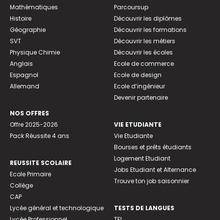
Mathématiques
Parcoursup
Histoire
Découvrir les diplômes
Géographie
Découvrir les formations
SVT
Découvrir les métiers
Physique Chimie
Découvrir les écoles
Anglais
Ecole de commerce
Espagnol
Ecole de design
Allemand
Ecole d’ingénieur
Devenir partenaire
NOS OFFRES
Offre 2025-2026
VIE ETUDIANTE
Pack Réussite 4 ans
Vie Etudiante
Bourses et prêts étudiants
Logement Etudiant
REUSSITE SCOLAIRE
Jobs Etudiant et Alternance
Ecole Primaire
Trouve ton job saisonnier
Collège
CAP
Lycée général et technologique
TESTS DE LANGUES
Lycée Professionnel
TFI