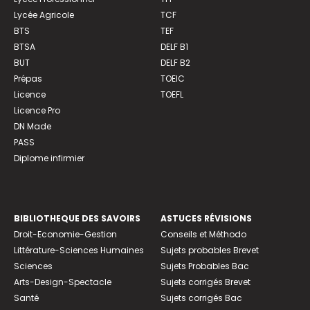
Lycée Agricole
TCF
BTS
TEF
BTSA
DELF B1
BUT
DELF B2
Prépas
TOEIC
Licence
TOEFL
Licence Pro
DN Made
PASS
Diplome infirmier
BIBLIOTHEQUE DES SAVOIRS
ASTUCES RÉVISIONS
Droit-Economie-Gestion
Conseils et Méthodo
Littérature-Sciences Humaines
Sujets probables Brevet
Sciences
Sujets Probables Bac
Arts-Design-Spectacle
Sujets corrigés Brevet
Santé
Sujets corrigés Bac