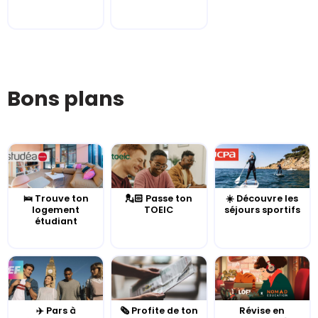
Bons plans
🛌 Trouve ton
💂🏻 Passe ton
☀️ Découvre les
logement
TOEIC
séjours sportifs
étudiant
✈️ Pars à
🗞️ Profite de ton
Révise en