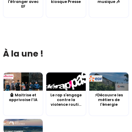
l'étranger avec
kiosque Presse
musique 🎶
EF
À la une !
🤖 Maitrise et
Le rap s'engage
⚡Découvre les
apprivoise l’IA
contre la
métiers de
violence routi...
l'énergie