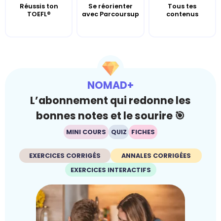
Réussis ton
Se réorienter
Tous tes
TOEFL®
avec Parcoursup
contenus
NOMAD+
L’abonnement qui redonne les
bonnes notes et le sourire 🎯
MINI COURS
QUIZ
FICHES
EXERCICES CORRIGÉS
ANNALES CORRIGÉES
EXERCICES INTERACTIFS