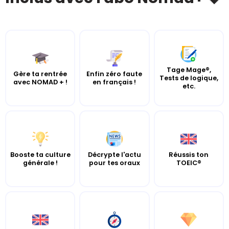
Tage Mage®,
Gère ta rentrée
Enfin zéro faute
Tests de logique,
avec NOMAD + !
en français !
etc.
Booste ta culture
Décrypte l'actu
Réussis ton
générale !
pour tes oraux
TOEIC®