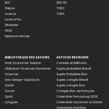
BUT
DELF B2
Prépas
TOEIC
Licence
TOEFL
Licence Pro
DN Made
PASS
Diplome infirmier
BIBLIOTHEQUE DES SAVOIRS
ASTUCES RÉVISIONS
Droit-Economie-Gestion
Conseils et Méthodo
Littérature-Sciences Humaines
Sujets probables Brevet
Sciences
Sujets Probables Bac
Arts-Design-Spectacle
Sujets corrigés Brevet
Santé
Sujets corrigés Bac
Social
Corrigés Bac de Français
Sport
Calendrier Parcoursup 2026
Langues
Calendrier vacances scolaires
Orientation Post Bac