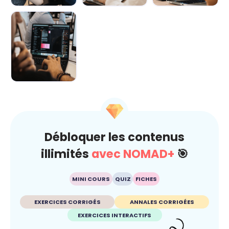
Demain au
IA : comment
L’IA décryptée :
boulot : Les
rester maître du
le kit de survie
métiers boostés
jeu ? 🐍
pour c...
p...
L’IA au
quotidien : Ton
super-pouvoir
ét...
Débloquer les contenus
illimités
avec NOMAD+
🎯
MINI COURS
QUIZ
FICHES
EXERCICES CORRIGÉS
ANNALES CORRIGÉES
EXERCICES INTERACTIFS