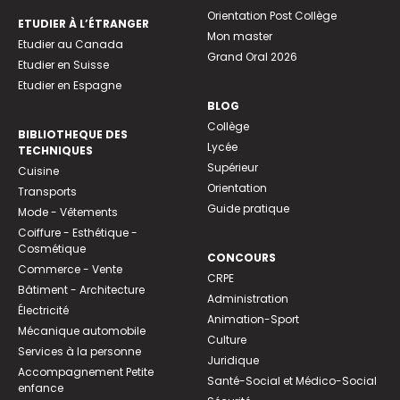
Orientation Post Collège
ETUDIER À L’ÉTRANGER
Mon master
Etudier au Canada
Grand Oral 2026
Etudier en Suisse
Etudier en Espagne
BLOG
Collège
BIBLIOTHEQUE DES
Lycée
TECHNIQUES
Supérieur
Cuisine
Orientation
Transports
Guide pratique
Mode - Vêtements
Coiffure - Esthétique -
Cosmétique
CONCOURS
Commerce - Vente
CRPE
Bâtiment - Architecture
Administration
Électricité
Animation-Sport
Mécanique automobile
Culture
Services à la personne
Juridique
Accompagnement Petite
Santé-Social et Médico-Social
enfance