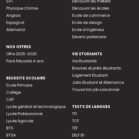
SVT
Découvrir les métiers
Physique Chimie
Découvrir les écoles
Anglais
Ecole de commerce
Espagnol
Ecole de design
Allemand
Ecole d’ingénieur
Devenir partenaire
NOS OFFRES
Offre 2025-2026
VIE ETUDIANTE
Pack Réussite 4 ans
Vie Etudiante
Bourses et prêts étudiants
Logement Etudiant
REUSSITE SCOLAIRE
Jobs Etudiant et Alternance
Ecole Primaire
Trouve ton job saisonnier
Collège
CAP
Lycée général et technologique
TESTS DE LANGUES
Lycée Professionnel
TFI
Lycée Agricole
TCF
BTS
TEF
BTSA
DELF B1