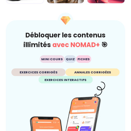
Dérap'Pas, le
Carré sur la
Fake ou pas ?
projet
route... je gère
Dis-moi c'que tu
avant qu'ç...
crois
Débloquer les contenus
illimités
avec NOMAD+
🎯
MINI COURS
QUIZ
FICHES
EXERCICES CORRIGÉS
ANNALES CORRIGÉES
EXERCICES INTERACTIFS