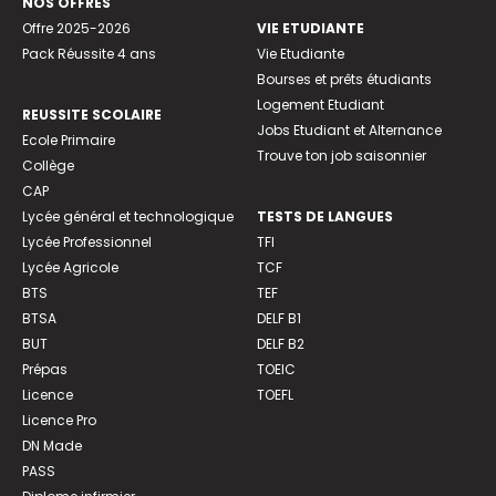
NOS OFFRES
Offre 2025-2026
VIE ETUDIANTE
Pack Réussite 4 ans
Vie Etudiante
Bourses et prêts étudiants
Logement Etudiant
REUSSITE SCOLAIRE
Jobs Etudiant et Alternance
Ecole Primaire
Trouve ton job saisonnier
Collège
CAP
Lycée général et technologique
TESTS DE LANGUES
Lycée Professionnel
TFI
Lycée Agricole
TCF
BTS
TEF
BTSA
DELF B1
BUT
DELF B2
Prépas
TOEIC
Licence
TOEFL
Licence Pro
DN Made
PASS