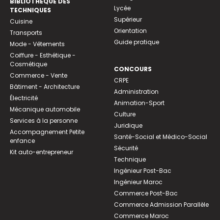
BIBLIOTHEQUE DES
Lycée
TECHNIQUES
Supérieur
Cuisine
Orientation
Transports
Guide pratique
Mode - Vêtements
Coiffure - Esthétique -
Cosmétique
CONCOURS
Commerce - Vente
CRPE
Bâtiment - Architecture
Administration
Électricité
Animation-Sport
Mécanique automobile
Culture
Services à la personne
Juridique
Accompagnement Petite
Santé-Social et Médico-Social
enfance
Sécurité
Kit auto-entrepreneur
Technique
Ingénieur Post-Bac
Ingénieur Maroc
Commerce Post-Bac
Commerce Admission Parallèle
Commerce Maroc