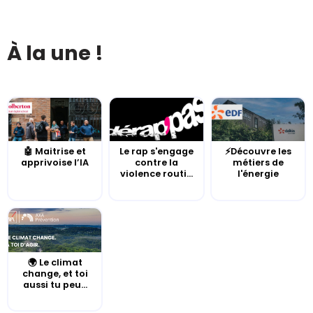
À la une !
🤖 Maitrise et
Le rap s'engage
⚡Découvre les
apprivoise l’IA
contre la
métiers de
violence routi...
l'énergie
🌍 Le climat
change, et toi
aussi tu peu...