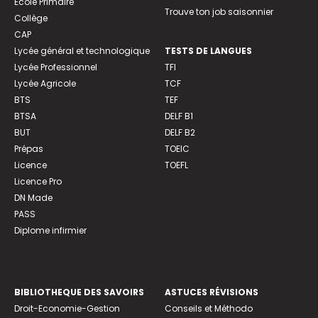
Ecole Primaire
Trouve ton job saisonnier
Collège
CAP
Lycée général et technologique
TESTS DE LANGUES
Lycée Professionnel
TFI
Lycée Agricole
TCF
BTS
TEF
BTSA
DELF B1
BUT
DELF B2
Prépas
TOEIC
Licence
TOEFL
Licence Pro
DN Made
PASS
Diplome infirmier
BIBLIOTHEQUE DES SAVOIRS
ASTUCES RÉVISIONS
Droit-Economie-Gestion
Conseils et Méthodo