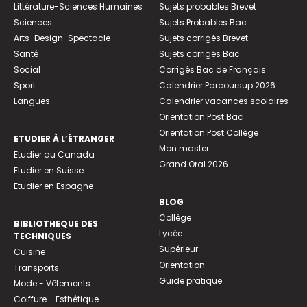
Littérature-Sciences Humaines
Sujets probables Brevet
Sciences
Sujets Probables Bac
Arts-Design-Spectacle
Sujets corrigés Brevet
Santé
Sujets corrigés Bac
Social
Corrigés Bac de Français
Sport
Calendrier Parcoursup 2026
Langues
Calendrier vacances scolaires
Orientation Post Bac
Orientation Post Collège
ETUDIER À L’ÉTRANGER
Mon master
Etudier au Canada
Grand Oral 2026
Etudier en Suisse
Etudier en Espagne
BLOG
Collège
BIBLIOTHEQUE DES
Lycée
TECHNIQUES
Supérieur
Cuisine
Orientation
Transports
Guide pratique
Mode - Vêtements
Coiffure - Esthétique -