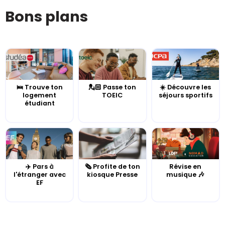
Bons plans
🛌 Trouve ton
💂🏻 Passe ton
☀️ Découvre les
logement
TOEIC
séjours sportifs
étudiant
✈️ Pars à
🗞️ Profite de ton
Révise en
l'étranger avec
kiosque Presse
musique 🎶
EF