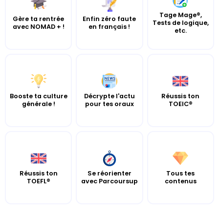
Tage Mage®,
Gère ta rentrée
Enfin zéro faute
Tests de logique,
avec NOMAD + !
en français !
etc.
Booste ta culture
Décrypte l'actu
Réussis ton
générale !
pour tes oraux
TOEIC®
Réussis ton
Se réorienter
Tous tes
TOEFL®
avec Parcoursup
contenus