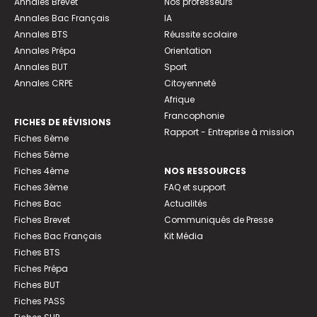
Annales Brevet
Nos professeurs
Annales Bac Français
IA
Annales BTS
Réussite scolaire
Annales Prépa
Orientation
Annales BUT
Sport
Annales CRPE
Citoyenneté
Afrique
Francophonie
FICHES DE RÉVISIONS
Rapport - Entreprise à mission
Fiches 6ème
Fiches 5ème
Fiches 4ème
NOS RESSOURCES
Fiches 3ème
FAQ et support
Fiches Bac
Actualités
Fiches Brevet
Communiqués de Presse
Fiches Bac Français
Kit Média
Fiches BTS
Fiches Prépa
Fiches BUT
Fiches PASS