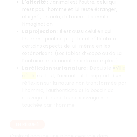
L’altérité
: L’animal est l’autre, celui qui
n’est pas l’homme et lui reste étranger,
éloigné ; en cela, il étonne et stimule
l’imagination.
La projection
: Il est aussi celui en qui
l’homme peut se projeter et réfléchir à
certains aspects de lui-même en les
extériorisant. (Les fables d’Ésope ou de La
Fontaine en donnent maints exemples.)
La réflexion sur la nature
: Depuis le
XVIII
e
siècle
surtout, l’animal est le support d’une
réflexion sur la nature non transformée par
l’homme, l’authenticité et le besoin de
sauvegarder une faune sauvage non
touchée par l’homme
EN RÉSUMÉ
L'animal occupe une place centrale dans