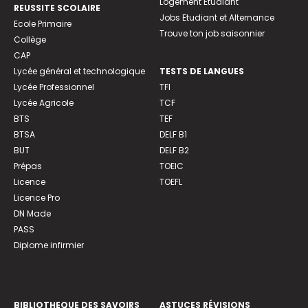
Logement Etudiant
REUSSITE SCOLAIRE
Jobs Etudiant et Alternance
Ecole Primaire
Trouve ton job saisonnier
Collège
CAP
Lycée général et technologique
TESTS DE LANGUES
Lycée Professionnel
TFI
Lycée Agricole
TCF
BTS
TEF
BTSA
DELF B1
BUT
DELF B2
Prépas
TOEIC
Licence
TOEFL
Licence Pro
DN Made
PASS
Diplome infirmier
BIBLIOTHEQUE DES SAVOIRS
ASTUCES RÉVISIONS