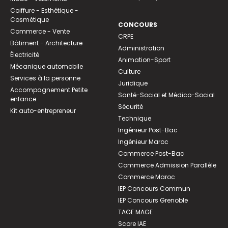
Coiffure - Esthétique -
Cosmétique
CONCOURS
Commerce - Vente
CRPE
Bâtiment - Architecture
Administration
Électricité
Animation-Sport
Mécanique automobile
Culture
Services à la personne
Juridique
Accompagnement Petite
Santé-Social et Médico-Social
enfance
Sécurité
Kit auto-entrepreneur
Technique
Ingénieur Post-Bac
Ingénieur Maroc
Commerce Post-Bac
Commerce Admission Parallèle
Commerce Maroc
IEP Concours Commun
IEP Concours Grenoble
TAGE MAGE
Score IAE