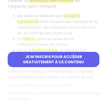
l’animal. La
divinisation des animaux
est
fréquente dans l’Antiquité :
Les dieux et déesses de l’
Antiquité
égyptienne
sont souvent des animaux et la
momification des animaux sacrés informe
sur le culte qui leur était voué.
En
Grèce
, Zeus ne cesse de se
métamorphoser en animal.
Dans la
Rome antique
, le taureau est
important dans le culte voué à Mithra.
JE M’INSCRIS POUR ACCÉDER
GRATUITEMENT À CE CONTENU
La
religion chrétienne
, quant à elle, attribue aux
animaux une valeur symbolique qui en fait des
représentations des valeurs du bien et du mal.
Les explications de cette fascination
On peut trouver plusieurs explications à une telle
fascination :