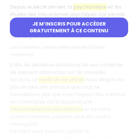
Depuis le siècle dernier, la
psychanalyse
et les
études des mécanismes psychiques ont permis
de montrer que l’animal servait aussi de
miroir
JE M’INSCRIS POUR ACCÉDER
de nos terreurs
: nous projetons sur lui nos peurs
GRATUITEMENT À CE CONTENU
les plus grandes.
Les nouvelles terreurs liées aux évolutions
modernes
Enfin, les dernières évolutions de nos modes de
vie peuvent déboucher sur de nouvelles
terreurs. Le
mode de vie urbain
nous éloigne de
plus en plus des animaux que nous ne
connaissons plus que sous l’aspect des animaux
de compagnie. De là apparaît une
méconnaissance des instincts
et certains
comportements peuvent nous les rendre
menaçants.
Certains aussi peuvent justifier le