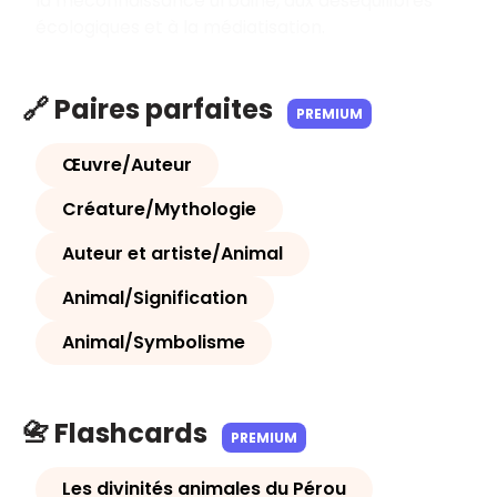
la méconnaissance urbaine, aux déséquilibres
écologiques et à la médiatisation.
🔗 Paires parfaites
PREMIUM
Œuvre/Auteur
Créature/Mythologie
Auteur et artiste/Animal
Animal/Signification
Animal/Symbolisme
📇 Flashcards
PREMIUM
Les divinités animales du Pérou