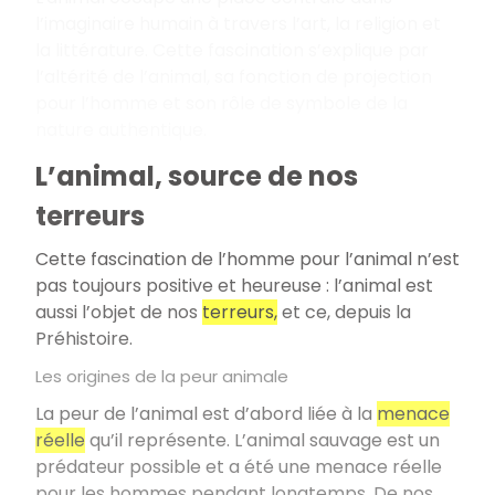
l’imaginaire humain à travers l’art, la religion et
la littérature. Cette fascination s’explique par
l’altérité de l’animal, sa fonction de projection
pour l’homme et son rôle de symbole de la
nature authentique.
L’animal, source de nos
terreurs
Cette fascination de l’homme pour l’animal n’est
pas toujours positive et heureuse : l’animal est
aussi l’objet de nos
terreurs,
et ce, depuis la
Préhistoire.
Les origines de la peur animale
La peur de l’animal est d’abord liée à la
menace
réelle
qu’il représente. L’animal sauvage est un
prédateur possible et a été une menace réelle
pour les hommes pendant longtemps. De nos