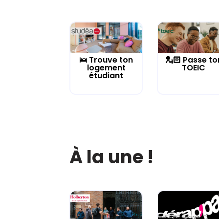
🛌 Trouve ton
💂🏻 Passe to
logement
TOEIC
étudiant
À la une !