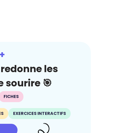
+
redonne les
 sourire 🎯
FICHES
ES
EXERCICES INTERACTIFS