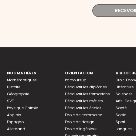
RECEVOI
NOS MATIÈRES
ORIENTATION
BIBLIOTH
Mathématiques
Parcoursup
Droit-Eco
Histoire
Découvrir les diplômes
Littératur
Géographie
Découvrir les formations
Sciences
SVT
Découvrir les métiers
Arts-Desig
Physique Chimie
Découvrir les écoles
Santé
Anglais
Ecole de commerce
Social
Espagnol
Ecole de design
Sport
Allemand
Ecole d’ingénieur
Langues
Devenir partenaire