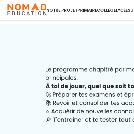
NOTRE PROJET
PRIMAIRE
COLLÈGE
LYCÉE
SU
Le programme chapitré par mati
principales.
À toi de jouer, quel que soit to
🚀 Préparer tes examens et ép
📚 Revoir et consolider tes acq
⭐️ Acquérir de nouvelles conna
🔎 T'entraîner et te tester tout