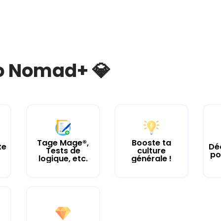
bo Nomad+ 💎
Tage Mage®,
Booste ta
te
Dé
Tests de
culture
po
logique, etc.
générale !