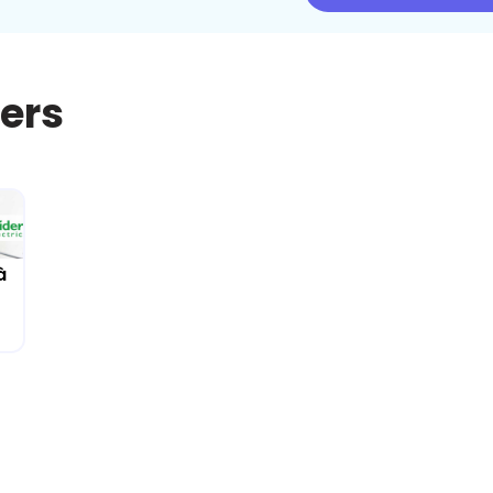
iers
à