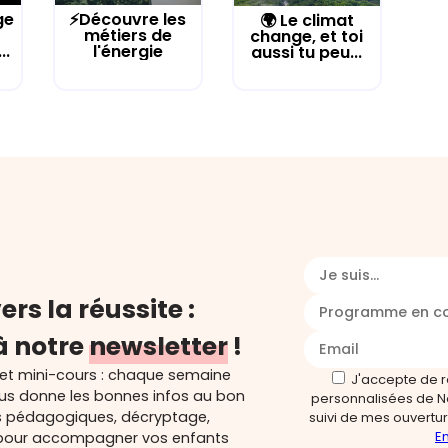
ge
⚡Découvre les
🌍 Le climat
métiers de
change, et toi
..
l'énergie
aussi tu peu...
Je suis...
ers la réussite :
Programme en c
à notre
newsletter
!
 et mini-cours : chaque semaine
J'accepte de 
ous donne les bonnes infos au bon
personnalisées de N
s pédagogiques, décryptage,
suivi de mes ouverture
En
és pour accompagner vos enfants