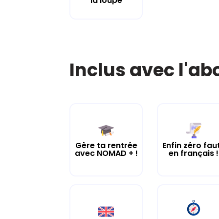
la loupe
Inclus avec l'a
Gère ta rentrée
Enfin zéro fau
avec NOMAD + !
en français !