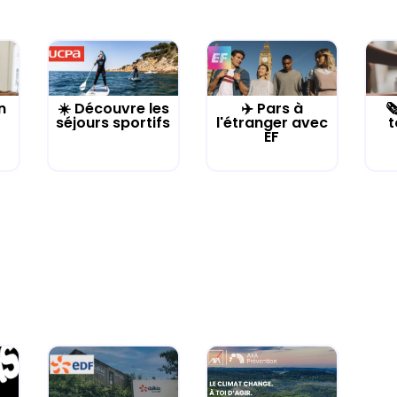
n
☀️ Découvre les
✈️ Pars à

séjours sportifs
l'étranger avec
t
EF