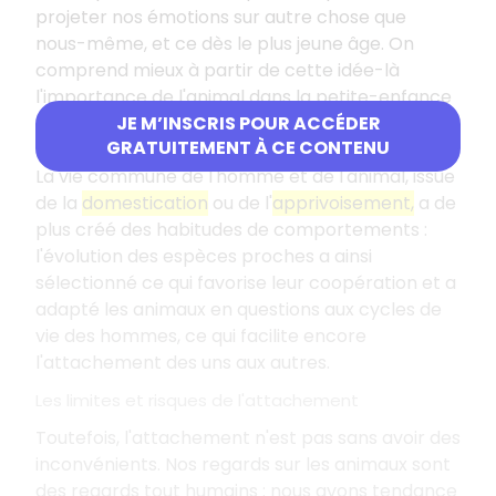
projeter nos émotions sur autre chose que
nous-même, et ce dès le plus jeune âge. On
comprend mieux à partir de cette idée-là
l'importance de l'animal dans la petite-enfance
JE M’INSCRIS POUR ACCÉDER
et la facilité d'attachement entre l'enfant et
GRATUITEMENT À CE CONTENU
l'animal.
La vie commune de l'homme et de l'animal, issue
de la
domestication
ou de l'
apprivoisement,
a de
plus créé des habitudes de comportements :
l'évolution des espèces proches a ainsi
sélectionné ce qui favorise leur coopération et a
adapté les animaux en questions aux cycles de
vie des hommes, ce qui facilite encore
l'attachement des uns aux autres.
Les limites et risques de l'attachement
Toutefois, l'attachement n'est pas sans avoir des
inconvénients. Nos regards sur les animaux sont
des regards tout humains : nous avons tendance