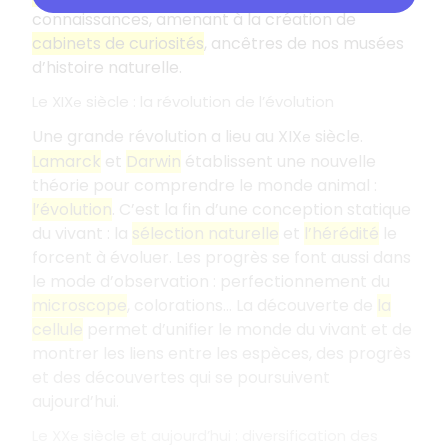
connaissances, amenant à la création de
cabinets de curiosités
, ancêtres de nos musées
d’histoire naturelle.
Le XIX
siècle : la révolution de l’évolution
e
Une grande révolution a lieu au XIX
siècle.
e
Lamarck
et
Darwin
établissent une nouvelle
théorie pour comprendre le monde animal :
l’évolution
. C’est la fin d’une conception statique
du vivant : la
sélection naturelle
et
l’hérédité
le
forcent à évoluer. Les progrès se font aussi dans
le mode d’observation : perfectionnement du
microscope
, colorations... La découverte de
la
cellule
permet d’unifier le monde du vivant et de
montrer les liens entre les espèces, des progrès
et des découvertes qui se poursuivent
aujourd’hui.
Le XX
siècle et aujourd’hui : diversification des
e