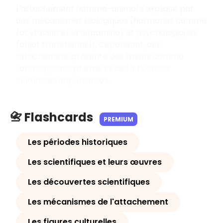
L'attachement homme-animal s'explique par
des mécanismes biologiques (hormones comme
l'ocytocine et la dopamine) et psychologiques
(objet transitionnel). Cependant, cet
attachement présente des limites comme
l'anthropomorphisme et des influences
culturelles importantes.
📇 Flashcards
PREMIUM
Les périodes historiques
Les scientifiques et leurs œuvres
Les découvertes scientifiques
Les mécanismes de l'attachement
Les figures culturelles