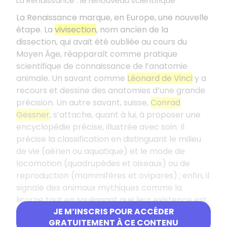
La Renaissance
: le renouveau scientifique
La Renaissance marque, en Europe, une nouvelle
étape. La
vivisection
, nom ancien de la
dissection, qui avait été oubliée au cours du
Moyen Âge, réapparaît comme pratique
scientifique de connaissance de l’anatomie
animale. Un savant comme
Léonard de Vinci
y a
recours et dessine des anatomies d’une grande
précision. Un autre savant, suisse,
Conrad
Gessner
, s’attache, quant à lui, à proposer une
encyclopédie précise, illustrée avec soin. Il
précise la classification en distinguant le milieu
de vie (aérien ou aquatique) et le mode de
locomotion (quadrupèdes et oiseaux) ou de
reproduction (mammifères et ovipares) ; enfin, il
signale des animaux mythiques comme la
licorne tout en soulignant que leur existence est
JE M’INSCRIS POUR ACCÉDER
incertaine. À partir du XVI
siècle, l’invention de
e
GRATUITEMENT À CE CONTENU
l’imprimerie
permet une diffusion des