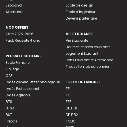
Espagnol
Ecole de design
Allemand
Ecole d’ingénieur
Devenir partenaire
NOS OFFRES
Offre 2025-2026
VIE ETUDIANTE
Pack Réussite 4 ans
Vie Etudiante
Bourses et prêts étudiants
Logement Etudiant
REUSSITE SCOLAIRE
Jobs Etudiant et Alternance
Ecole Primaire
Trouve ton job saisonnier
Collège
CAP
Lycée général et technologique
TESTS DE LANGUES
Lycée Professionnel
TFI
Lycée Agricole
TCF
BTS
TEF
BTSA
DELF B1
BUT
DELF B2
Prépas
TOEIC