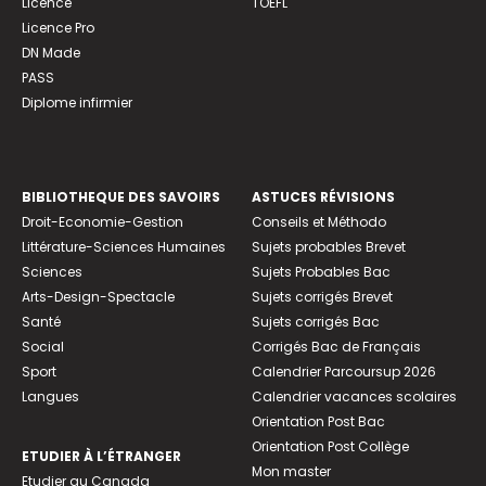
Licence
TOEFL
Licence Pro
DN Made
PASS
Diplome infirmier
BIBLIOTHEQUE DES SAVOIRS
ASTUCES RÉVISIONS
Droit-Economie-Gestion
Conseils et Méthodo
Littérature-Sciences Humaines
Sujets probables Brevet
Sciences
Sujets Probables Bac
Arts-Design-Spectacle
Sujets corrigés Brevet
Santé
Sujets corrigés Bac
Social
Corrigés Bac de Français
Sport
Calendrier Parcoursup 2026
Langues
Calendrier vacances scolaires
Orientation Post Bac
Orientation Post Collège
ETUDIER À L’ÉTRANGER
Mon master
Etudier au Canada