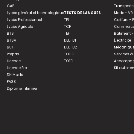
CAP
Transports
Lycée général et technologique
TESTS DE LANGUES
Mode - Vê
Lycée Professionnel
TFI
Coiffure -
Lycée Agricole
TCF
Commerce 
BTS
TEF
Bâtiment -
BTSA
DELF B1
Électricité
BUT
DELF B2
Mécanique
Prépas
TOEIC
Services à
Licence
TOEFL
Accompagn
Licence Pro
Kit auto-e
DN Made
PASS
Diplome infirmier