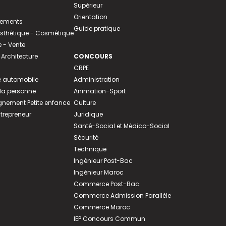
Supérieur
Orientation
tements
Guide pratique
 Esthétique - Cosmétique
- Vente
 Architecture
CONCOURS
CRPE
 automobile
Administration
 la personne
Animation-Sport
ement Petite enfance
Culture
ntrepreneur
Juridique
Santé-Social et Médico-Social
Sécurité
Technique
Ingénieur Post-Bac
Ingénieur Maroc
Commerce Post-Bac
Commerce Admission Parallèle
Commerce Maroc
IEP Concours Commun