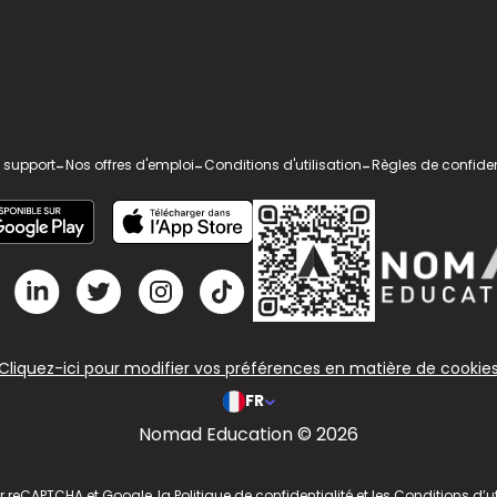
 support
-
Nos offres d'emploi
-
Conditions d'utilisation
-
Règles de confiden
Cliquez-ici pour modifier vos préférences en matière de cookie
FR
Nomad Education © 2026
ar reCAPTCHA et Google, la
Politique de confidentialité
et les
Conditions d’ut