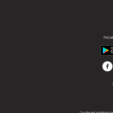
FAQ et
v2.311.4 US
Ce site est protégé p