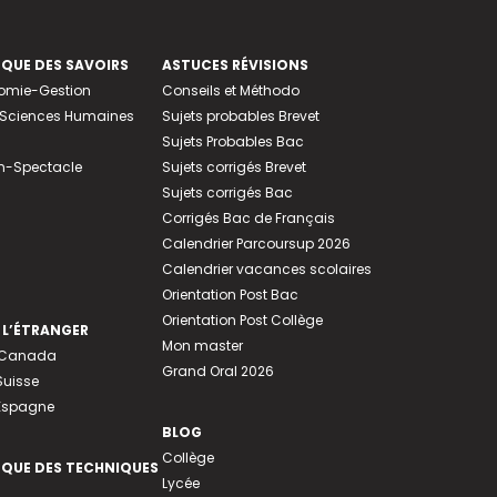
EQUE DES SAVOIRS
ASTUCES RÉVISIONS
nomie-Gestion
Conseils et Méthodo
e-Sciences Humaines
Sujets probables Brevet
Sujets Probables Bac
n-Spectacle
Sujets corrigés Brevet
Sujets corrigés Bac
Corrigés Bac de Français
Calendrier Parcoursup 2026
Calendrier vacances scolaires
Orientation Post Bac
Orientation Post Collège
 L’ÉTRANGER
Mon master
u Canada
Grand Oral 2026
Suisse
 Espagne
BLOG
Collège
EQUE DES TECHNIQUES
Lycée