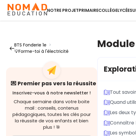
NOTRE PROJET
PRIMAIRE
COLLÈGE
LYCÉE
SU
Module 2
BTS Fonderie 1e
>
💡Forme-toi à l'électricité
Explorat
💌 Premier pas vers la réussite
Tout savoir
Inscrivez-vous à notre newsletter !
Chaque semaine dans votre boite
Quand util
mail : conseils, contenus
Les deux ty
pédagogiques, toutes les clés pour
la réussite de vos enfants et bien
Connaître l
plus ! 🎯
Les symbole