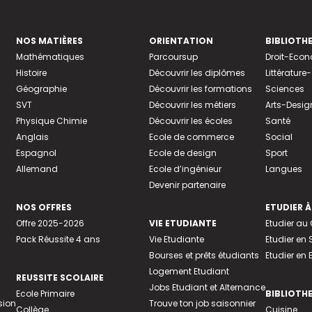
NOS MATIÈRES
ORIENTATION
BIBLIOTH
Mathématiques
Parcoursup
Droit-Eco
Histoire
Découvrir les diplômes
Littératur
Géographie
Découvrir les formations
Sciences
SVT
Découvrir les métiers
Arts-Desig
Physique Chimie
Découvrir les écoles
Santé
Anglais
Ecole de commerce
Social
Espagnol
Ecole de design
Sport
Allemand
Ecole d’ingénieur
Langues
Devenir partenaire
NOS OFFRES
ETUDIER À
Offre 2025-2026
VIE ETUDIANTE
Etudier a
Pack Réussite 4 ans
Vie Etudiante
Etudier en 
Bourses et prêts étudiants
Etudier en
Logement Etudiant
REUSSITE SCOLAIRE
Jobs Etudiant et Alternance
Ecole Primaire
BIBLIOTH
sion
Trouve ton job saisonnier
Collège
Cuisine