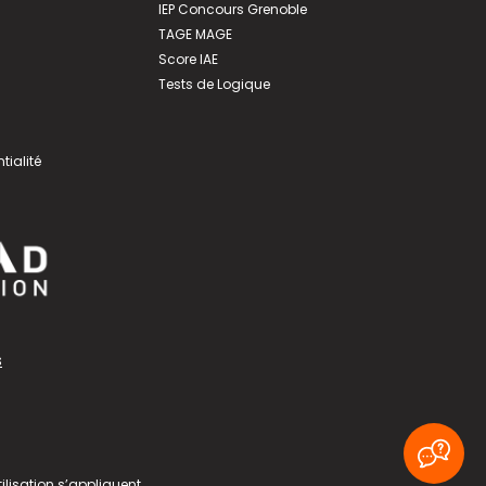
IEP Concours Grenoble
TAGE MAGE
Score IAE
Tests de Logique
tialité
s
ilisation
s’appliquent.