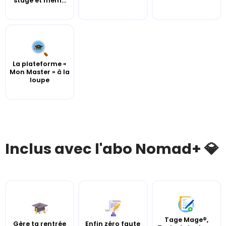
stage et mém...
La plateforme «
Mon Master » à la
loupe
Inclus avec l'abo Nomad+ 💎
Tage Mage®,
Gère ta rentrée
Enfin zéro faute