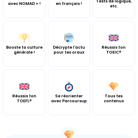
Tests de logique,
avec NOMAD + !
en français !
etc.
Booste ta culture
Décrypte l'actu
Réussis ton
générale !
pour tes oraux
TOEIC®
Réussis ton
Se réorienter
Tous tes
TOEFL®
avec Parcoursup
contenus