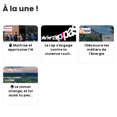
À la une !
🤖 Maitrise et
Le rap s'engage
⚡Découvre les
apprivoise l’IA
contre la
métiers de
violence routi...
l'énergie
🌍 Le climat
change, et toi
aussi tu peu...