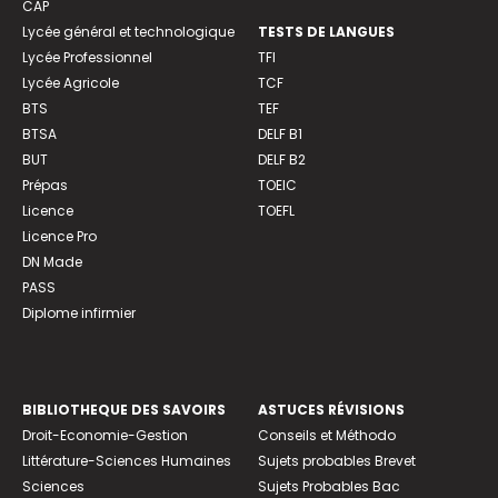
CAP
Lycée général et technologique
TESTS DE LANGUES
Lycée Professionnel
TFI
Lycée Agricole
TCF
BTS
TEF
BTSA
DELF B1
BUT
DELF B2
Prépas
TOEIC
Licence
TOEFL
Licence Pro
DN Made
PASS
Diplome infirmier
BIBLIOTHEQUE DES SAVOIRS
ASTUCES RÉVISIONS
Droit-Economie-Gestion
Conseils et Méthodo
Littérature-Sciences Humaines
Sujets probables Brevet
Sciences
Sujets Probables Bac