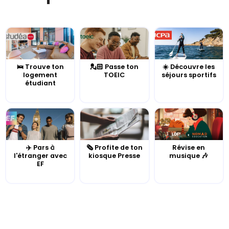
🛌 Trouve ton
💂🏻 Passe ton
☀️ Découvre les
logement
TOEIC
séjours sportifs
étudiant
✈️ Pars à
🗞️ Profite de ton
Révise en
l'étranger avec
kiosque Presse
musique 🎶
EF