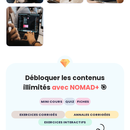
Demain au
IA : comment
L’IA décryptée :
boulot : Les
rester maître du
le kit de survie
métiers boostés
jeu ? 🐍
pour c...
p...
L’IA au
quotidien : Ton
super-pouvoir
ét...
Débloquer les contenus
illimités
avec NOMAD+
🎯
MINI COURS
QUIZ
FICHES
EXERCICES CORRIGÉS
ANNALES CORRIGÉES
EXERCICES INTERACTIFS