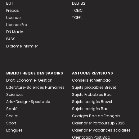
BUT
DELF B2
Prépas
TOEIC
Licence
TOEFL
Licence Pro
DN Made
PASS
Diplome infirmier
BIBLIOTHEQUE DES SAVOIRS
ASTUCES RÉVISIONS
Droit-Economie-Gestion
Conseils et Méthodo
Littérature-Sciences Humaines
Sujets probables Brevet
Sciences
Sujets Probables Bac
Arts-Design-Spectacle
Sujets corrigés Brevet
Santé
Sujets corrigés Bac
Social
Corrigés Bac de Français
Sport
Calendrier Parcoursup 2026
Langues
Calendrier vacances scolaires
Orientation Post Bac