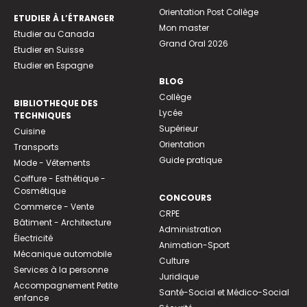
Orientation Post Collège
ETUDIER À L’ÉTRANGER
Mon master
Etudier au Canada
Grand Oral 2026
Etudier en Suisse
Etudier en Espagne
BLOG
Collège
BIBLIOTHEQUE DES
Lycée
TECHNIQUES
Supérieur
Cuisine
Orientation
Transports
Guide pratique
Mode - Vêtements
Coiffure - Esthétique -
Cosmétique
CONCOURS
Commerce - Vente
CRPE
Bâtiment - Architecture
Administration
Électricité
Animation-Sport
Mécanique automobile
Culture
Services à la personne
Juridique
Accompagnement Petite
Santé-Social et Médico-Social
enfance