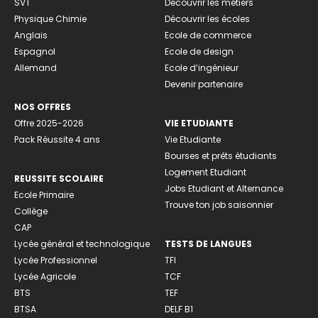
SVT
Découvrir les métiers
Physique Chimie
Découvrir les écoles
Anglais
Ecole de commerce
Espagnol
Ecole de design
Allemand
Ecole d’ingénieur
Devenir partenaire
NOS OFFRES
Offre 2025-2026
VIE ETUDIANTE
Pack Réussite 4 ans
Vie Etudiante
Bourses et prêts étudiants
Logement Etudiant
REUSSITE SCOLAIRE
Jobs Etudiant et Alternance
Ecole Primaire
Trouve ton job saisonnier
Collège
CAP
Lycée général et technologique
TESTS DE LANGUES
Lycée Professionnel
TFI
Lycée Agricole
TCF
BTS
TEF
BTSA
DELF B1