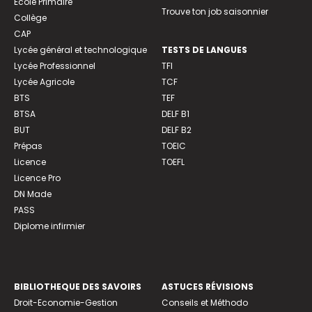
Ecole Primaire
Trouve ton job saisonnier
Collège
CAP
Lycée général et technologique
TESTS DE LANGUES
Lycée Professionnel
TFI
Lycée Agricole
TCF
BTS
TEF
BTSA
DELF B1
BUT
DELF B2
Prépas
TOEIC
Licence
TOEFL
Licence Pro
DN Made
PASS
Diplome infirmier
BIBLIOTHEQUE DES SAVOIRS
ASTUCES RÉVISIONS
Droit-Economie-Gestion
Conseils et Méthodo