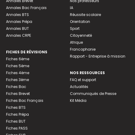
Annales Brevet
Nos professeurs
Annales Bac Français
IA
Annales BTS
Réussite scolaire
Annales Prépa
Orientation
Annales BUT
Sport
Annales CRPE
Citoyenneté
Afrique
Francophonie
FICHES DE RÉVISIONS
Rapport - Entreprise à mission
Fiches 6ème
Fiches 5ème
Fiches 4ème
NOS RESSOURCES
Fiches 3ème
FAQ et support
Fiches Bac
Actualités
Fiches Brevet
Communiqués de Presse
Fiches Bac Français
Kit Média
Fiches BTS
Fiches Prépa
Fiches BUT
Fiches PASS