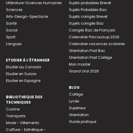
Littérature-Sciences Humaines
Sujets probables Brevet
Sciences
Sujets Probables Bac
Arts-Design-Spectacle
Sujets corrigés Brevet
Santé
Sujets corrigés Bac
Social
Corrigés Bac de Français
Sport
Calendrier Parcoursup 2026
Langues
Calendrier vacances scolaires
Orientation Post Bac
Orientation Post Collège
ETUDIER À L’ÉTRANGER
Mon master
Etudier au Canada
Grand Oral 2026
Etudier en Suisse
Etudier en Espagne
BLOG
Collège
BIBLIOTHEQUE DES
Lycée
TECHNIQUES
Supérieur
Cuisine
Orientation
Transports
Guide pratique
Mode - Vêtements
Coiffure - Esthétique -