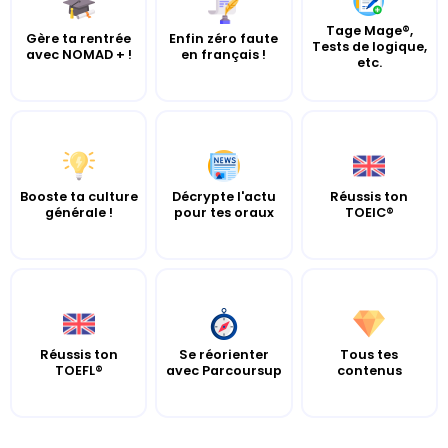
Tage Mage®,
Gère ta rentrée
Enfin zéro faute
Tests de logique,
avec NOMAD + !
en français !
etc.
Booste ta culture
Décrypte l'actu
Réussis ton
générale !
pour tes oraux
TOEIC®
Réussis ton
Se réorienter
Tous tes
TOEFL®
avec Parcoursup
contenus