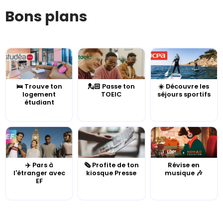
Bons plans
🛌 Trouve ton
💂🏻 Passe ton
☀️ Découvre les
logement
TOEIC
séjours sportifs
étudiant
✈️ Pars à
🗞️ Profite de ton
Révise en
l'étranger avec
kiosque Presse
musique 🎶
EF