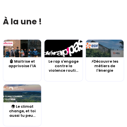
À la une !
🤖 Maitrise et
Le rap s'engage
⚡Découvre les
apprivoise l’IA
contre la
métiers de
violence routi...
l'énergie
🌍 Le climat
change, et toi
aussi tu peu...