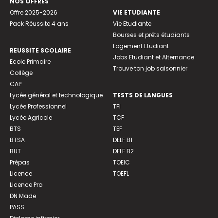
NOS OFFRES
Offre 2025-2026
VIE ETUDIANTE
Pack Réussite 4 ans
Vie Etudiante
Bourses et prêts étudiants
Logement Etudiant
REUSSITE SCOLAIRE
Jobs Etudiant et Alternance
Ecole Primaire
Trouve ton job saisonnier
Collège
CAP
Lycée général et technologique
TESTS DE LANGUES
Lycée Professionnel
TFI
Lycée Agricole
TCF
BTS
TEF
BTSA
DELF B1
BUT
DELF B2
Prépas
TOEIC
Licence
TOEFL
Licence Pro
DN Made
PASS