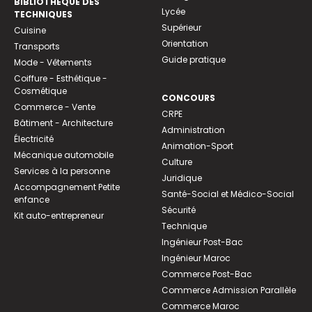
BIBLIOTHEQUE DES
Lycée
TECHNIQUES
Supérieur
Cuisine
Orientation
Transports
Guide pratique
Mode - Vêtements
Coiffure - Esthétique -
Cosmétique
CONCOURS
Commerce - Vente
CRPE
Bâtiment - Architecture
Administration
Électricité
Animation-Sport
Mécanique automobile
Culture
Services à la personne
Juridique
Accompagnement Petite
Santé-Social et Médico-Social
enfance
Sécurité
Kit auto-entrepreneur
Technique
Ingénieur Post-Bac
Ingénieur Maroc
Commerce Post-Bac
Commerce Admission Parallèle
Commerce Maroc