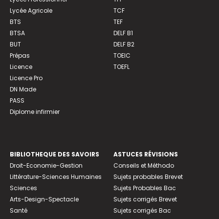
Lycée Agricole
TCF
BTS
TEF
BTSA
DELF B1
BUT
DELF B2
Prépas
TOEIC
Licence
TOEFL
Licence Pro
DN Made
PASS
Diplome infirmier
BIBLIOTHEQUE DES SAVOIRS
ASTUCES RÉVISIONS
Droit-Economie-Gestion
Conseils et Méthodo
Littérature-Sciences Humaines
Sujets probables Brevet
Sciences
Sujets Probables Bac
Arts-Design-Spectacle
Sujets corrigés Brevet
Santé
Sujets corrigés Bac