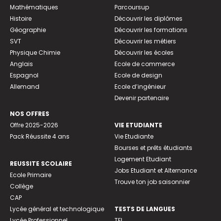
Mathématiques
Parcoursup
Histoire
Découvrir les diplômes
Géographie
Découvrir les formations
SVT
Découvrir les métiers
Physique Chimie
Découvrir les écoles
Anglais
Ecole de commerce
Espagnol
Ecole de design
Allemand
Ecole d’ingénieur
Devenir partenaire
NOS OFFRES
Offre 2025-2026
VIE ETUDIANTE
Pack Réussite 4 ans
Vie Etudiante
Bourses et prêts étudiants
Logement Etudiant
REUSSITE SCOLAIRE
Jobs Etudiant et Alternance
Ecole Primaire
Trouve ton job saisonnier
Collège
CAP
Lycée général et technologique
TESTS DE LANGUES
Lycée Professionnel
TFI