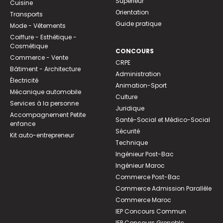
Supérieur
Cuisine
Orientation
Transports
Guide pratique
Mode - Vêtements
Coiffure - Esthétique -
Cosmétique
CONCOURS
Commerce - Vente
CRPE
Bâtiment - Architecture
Administration
Électricité
Animation-Sport
Mécanique automobile
Culture
Services à la personne
Juridique
Accompagnement Petite
Santé-Social et Médico-Social
enfance
Sécurité
Kit auto-entrepreneur
Technique
Ingénieur Post-Bac
Ingénieur Maroc
Commerce Post-Bac
Commerce Admission Parallèle
Commerce Maroc
IEP Concours Commun
IEP Concours Grenoble