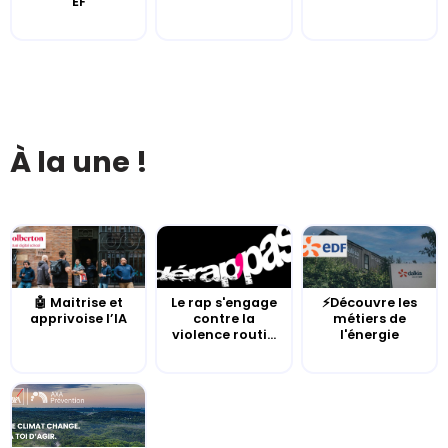
EF
À la une !
🤖 Maitrise et
Le rap s'engage
⚡Découvre les
apprivoise l’IA
contre la
métiers de
violence routi...
l'énergie