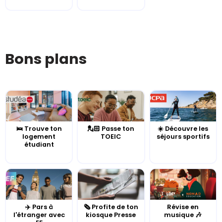
Bons plans
🛌 Trouve ton
💂🏻 Passe ton
☀️ Découvre les
logement
TOEIC
séjours sportifs
étudiant
✈️ Pars à
🗞️ Profite de ton
Révise en
l'étranger avec
kiosque Presse
musique 🎶