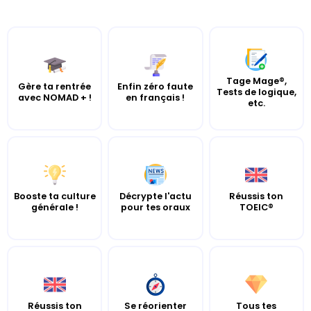
Tage Mage®,
Gère ta rentrée
Enfin zéro faute
Tests de logique,
avec NOMAD + !
en français !
etc.
Booste ta culture
Décrypte l'actu
Réussis ton
générale !
pour tes oraux
TOEIC®
Réussis ton
Se réorienter
Tous tes