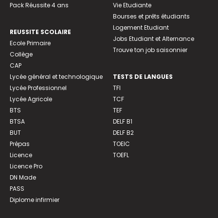
Pack Réussite 4 ans
Vie Etudiante
Bourses et prêts étudiants
Logement Etudiant
REUSSITE SCOLAIRE
Jobs Etudiant et Alternance
Ecole Primaire
Trouve ton job saisonnier
Collège
CAP
Lycée général et technologique
TESTS DE LANGUES
Lycée Professionnel
TFI
Lycée Agricole
TCF
BTS
TEF
BTSA
DELF B1
BUT
DELF B2
Prépas
TOEIC
Licence
TOEFL
Licence Pro
DN Made
PASS
Diplome infirmier