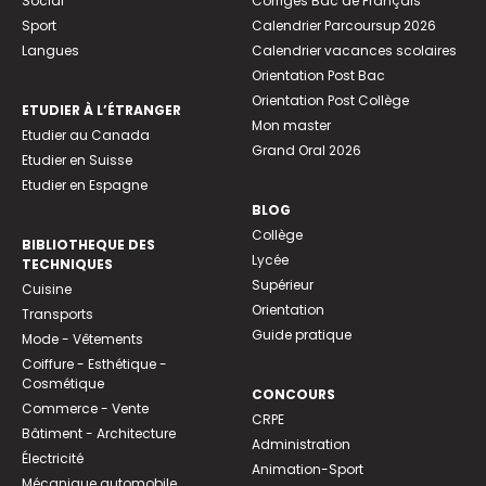
Social
Corrigés Bac de Français
Sport
Calendrier Parcoursup 2026
Langues
Calendrier vacances scolaires
Orientation Post Bac
Orientation Post Collège
ETUDIER À L’ÉTRANGER
Mon master
Etudier au Canada
Grand Oral 2026
Etudier en Suisse
Etudier en Espagne
BLOG
Collège
BIBLIOTHEQUE DES
Lycée
TECHNIQUES
Supérieur
Cuisine
Orientation
Transports
Guide pratique
Mode - Vêtements
Coiffure - Esthétique -
Cosmétique
CONCOURS
Commerce - Vente
CRPE
Bâtiment - Architecture
Administration
Électricité
Animation-Sport
Mécanique automobile