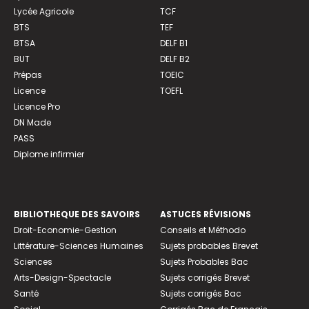
Lycée Agricole
TCF
BTS
TEF
BTSA
DELF B1
BUT
DELF B2
Prépas
TOEIC
Licence
TOEFL
Licence Pro
DN Made
PASS
Diplome infirmier
BIBLIOTHEQUE DES SAVOIRS
ASTUCES RÉVISIONS
Droit-Economie-Gestion
Conseils et Méthodo
Littérature-Sciences Humaines
Sujets probables Brevet
Sciences
Sujets Probables Bac
Arts-Design-Spectacle
Sujets corrigés Brevet
Santé
Sujets corrigés Bac