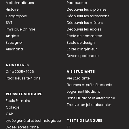
Mathématiques
Parcoursup
Histoire
Découvrir les diplômes
Géographie
Découvrir les formations
SVT
Découvrir les métiers
Physique Chimie
Découvrir les écoles
Anglais
Ecole de commerce
Espagnol
Ecole de design
Allemand
Ecole d’ingénieur
Devenir partenaire
NOS OFFRES
Offre 2025-2026
VIE ETUDIANTE
Pack Réussite 4 ans
Vie Etudiante
Bourses et prêts étudiants
Logement Etudiant
REUSSITE SCOLAIRE
Jobs Etudiant et Alternance
Ecole Primaire
Trouve ton job saisonnier
Collège
CAP
Lycée général et technologique
TESTS DE LANGUES
Lycée Professionnel
TFI