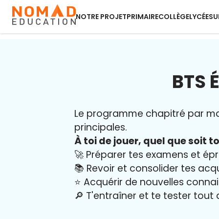
NOTRE PROJET
PRIMAIRE
COLLÈGE
LYCÉE
SU
BTS 
Le programme chapitré par mati
principales.
À toi de jouer, quel que soit to
🚀 Préparer tes examens et ép
📚 Revoir et consolider tes acq
⭐️ Acquérir de nouvelles conna
🔎 T'entraîner et te tester tout