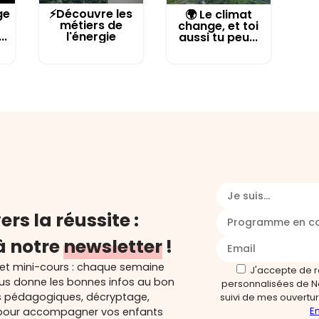
ge
⚡Découvre les
🌍 Le climat
métiers de
change, et toi
..
l'énergie
aussi tu peu...
Je suis...
ers la réussite :
Programme en c
à notre
newsletter
!
 et mini-cours : chaque semaine
J'accepte de 
ous donne les bonnes infos au bon
personnalisées de N
s pédagogiques, décryptage,
suivi de mes ouverture
En
és pour accompagner vos enfants