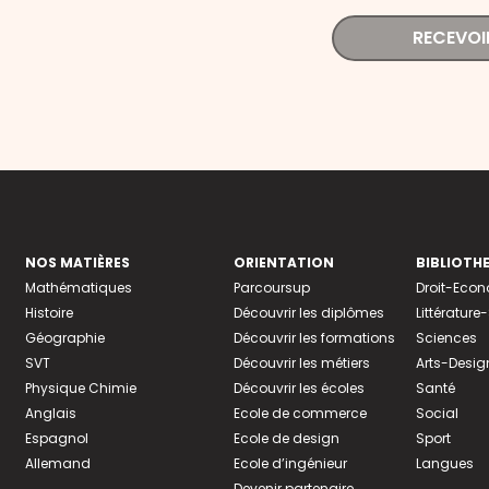
RECEVOI
NOS MATIÈRES
ORIENTATION
BIBLIOTH
Mathématiques
Parcoursup
Droit-Eco
Histoire
Découvrir les diplômes
Littératur
Géographie
Découvrir les formations
Sciences
SVT
Découvrir les métiers
Arts-Desig
Physique Chimie
Découvrir les écoles
Santé
Anglais
Ecole de commerce
Social
Espagnol
Ecole de design
Sport
Allemand
Ecole d’ingénieur
Langues
Devenir partenaire