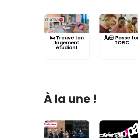
🛌 Trouve ton
💂🏻 Passe to
logement
TOEIC
étudiant
À la une !