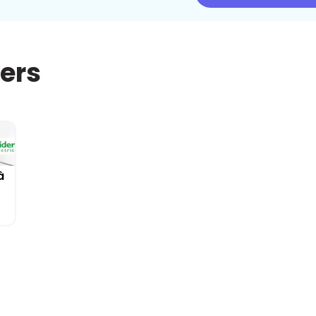
iers
à