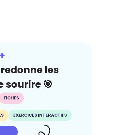
+
redonne les
 sourire 🎯
FICHES
ES
EXERCICES INTERACTIFS