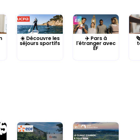
n
☀️ Découvre les
✈️ Pars à

séjours sportifs
l'étranger avec
t
EF