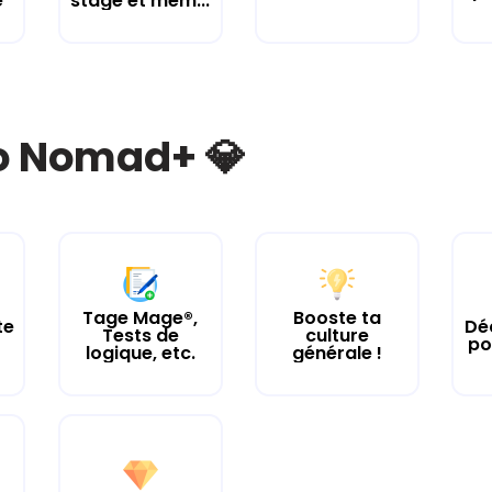
e
stage et mém...
bo Nomad+ 💎
Tage Mage®,
Booste ta
te
Dé
Tests de
culture
po
logique, etc.
générale !