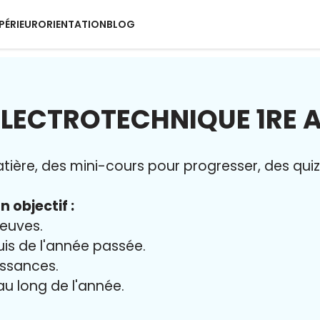
PÉRIEUR
ORIENTATION
BLOG
ÉLECTROTECHNIQUE 1RE 
ère, des mini-cours pour progresser, des quiz 
n objectif :
reuves.
uis de l'année passée.
issances.
 au long de l'année.