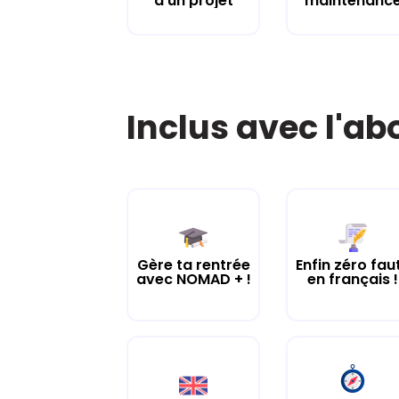
d’un projet
maintenanc
Inclus avec l'a
Gère ta rentrée
Enfin zéro fau
avec NOMAD + !
en français !