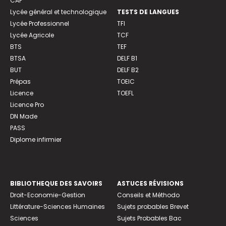
CAP
Lycée général et technologique
TESTS DE LANGUES
Lycée Professionnel
TFI
Lycée Agricole
TCF
BTS
TEF
BTSA
DELF B1
BUT
DELF B2
Prépas
TOEIC
Licence
TOEFL
Licence Pro
DN Made
PASS
Diplome infirmier
BIBLIOTHEQUE DES SAVOIRS
ASTUCES RÉVISIONS
Droit-Economie-Gestion
Conseils et Méthodo
Littérature-Sciences Humaines
Sujets probables Brevet
Sciences
Sujets Probables Bac