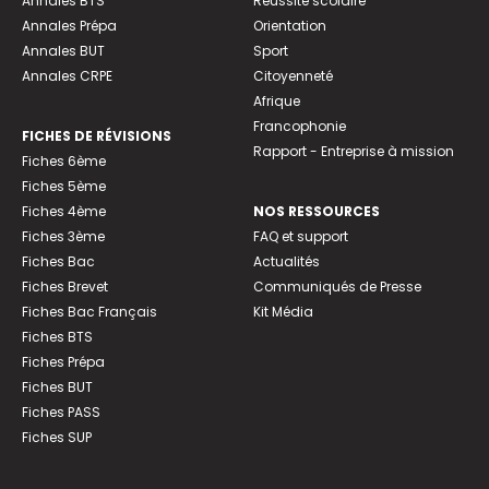
Annales BTS
Réussite scolaire
Annales Prépa
Orientation
Annales BUT
Sport
Annales CRPE
Citoyenneté
Afrique
Francophonie
FICHES DE RÉVISIONS
Rapport - Entreprise à mission
Fiches 6ème
Fiches 5ème
Fiches 4ème
NOS RESSOURCES
Fiches 3ème
FAQ et support
Fiches Bac
Actualités
Fiches Brevet
Communiqués de Presse
Fiches Bac Français
Kit Média
Fiches BTS
Fiches Prépa
Fiches BUT
Fiches PASS
Fiches SUP