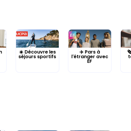
n
☀️ Découvre les
✈️ Pars à

séjours sportifs
l'étranger avec
t
EF