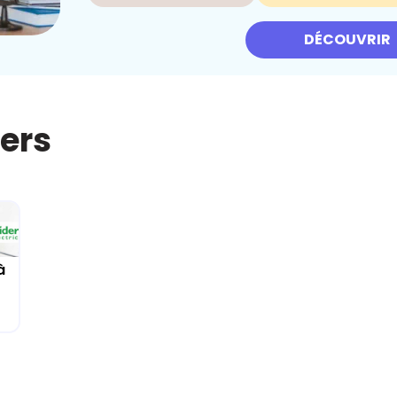
DÉCOUVRIR
iers
à