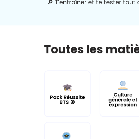
🔎 T'entraîner et te tester tout
Toutes les mati
Culture
Pack Réussite
générale et
BTS 🎯
expression