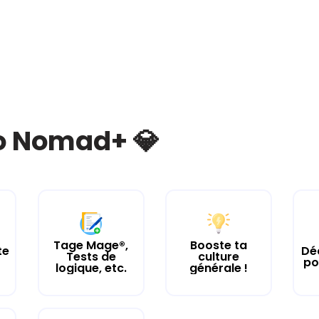
bo Nomad+ 💎
Tage Mage®,
Booste ta
te
Dé
Tests de
culture
po
logique, etc.
générale !