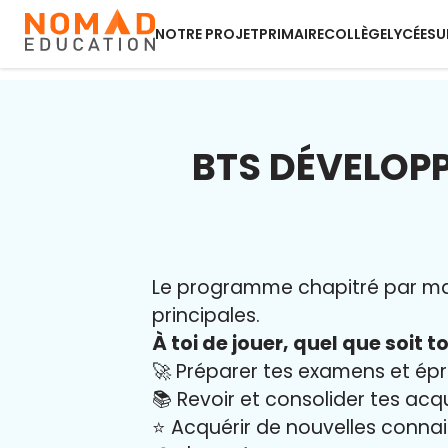
NOTRE PROJET
PRIMAIRE
COLLÈGE
LYCÉE
SU
BTS DÉVELOPP
Le programme chapitré par mati
principales.
À toi de jouer, quel que soit to
🚀 Préparer tes examens et ép
📚 Revoir et consolider tes acq
⭐️ Acquérir de nouvelles conna