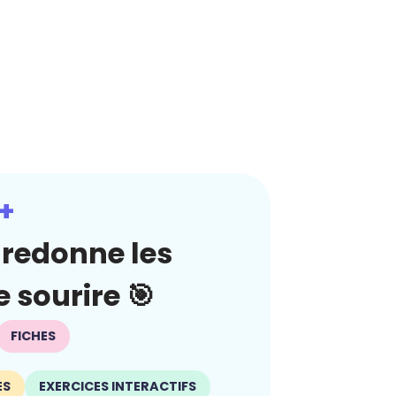
+
redonne les
 sourire 🎯
FICHES
ES
EXERCICES INTERACTIFS