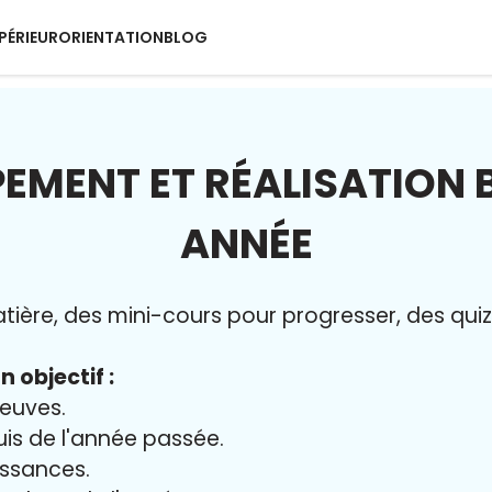
PÉRIEUR
ORIENTATION
BLOG
EMENT ET RÉALISATION B
ANNÉE
ère, des mini-cours pour progresser, des quiz 
n objectif :
reuves.
uis de l'année passée.
issances.