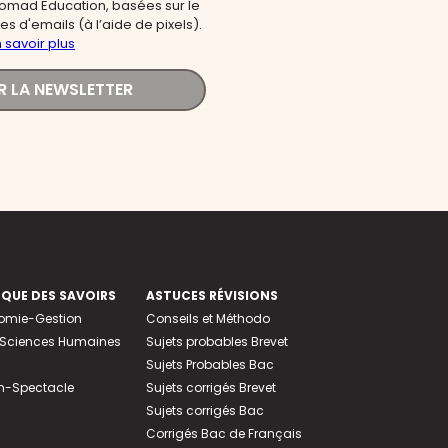
omad Education, basées sur le
s d'emails (à l’aide de pixels).
 savoir plus
R LA NEWSLETTER
EQUE DES SAVOIRS
ASTUCES RÉVISIONS
nomie-Gestion
Conseils et Méthodo
e-Sciences Humaines
Sujets probables Brevet
Sujets Probables Bac
n-Spectacle
Sujets corrigés Brevet
Sujets corrigés Bac
Corrigés Bac de Français