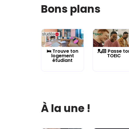
Bons plans
🛌 Trouve ton
💂🏻 Passe to
logement
TOEIC
étudiant
À la une !