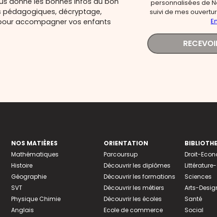
ous donne les bonnes infos au bon
personnalisées de N
s pédagogiques, décryptage,
suivi de mes ouverture
En
és pour accompagner vos enfants
RECEVOI
NOS MATIÈRES
ORIENTATION
BIBLIOTH
Mathématiques
Parcoursup
Droit-Eco
Histoire
Découvrir les diplômes
Littératur
Géographie
Découvrir les formations
Sciences
SVT
Découvrir les métiers
Arts-Desig
Physique Chimie
Découvrir les écoles
Santé
Anglais
Ecole de commerce
Social