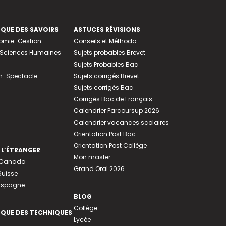
EQUE DES SAVOIRS
ASTUCES RÉVISIONS
nomie-Gestion
Conseils et Méthodo
e-Sciences Humaines
Sujets probables Brevet
Sujets Probables Bac
n-Spectacle
Sujets corrigés Brevet
Sujets corrigés Bac
Corrigés Bac de Français
Calendrier Parcoursup 2026
Calendrier vacances scolaires
Orientation Post Bac
Orientation Post Collège
 L’ÉTRANGER
Mon master
u Canada
Grand Oral 2026
Suisse
 Espagne
BLOG
Collège
EQUE DES TECHNIQUES
Lycée