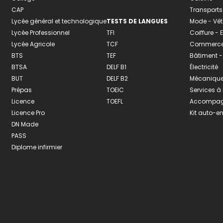
CAP
Transports
Lycée général et technologique
TESTS DE LANGUES
Mode - Vê
Lycée Professionnel
TFI
Coiffure -
Lycée Agricole
TCF
Commerce 
BTS
TEF
Bâtiment -
BTSA
DELF B1
Électricité
BUT
DELF B2
Mécanique
Prépas
TOEIC
Services à
Licence
TOEFL
Accompagn
Licence Pro
Kit auto-e
DN Made
PASS
Diplome infirmier