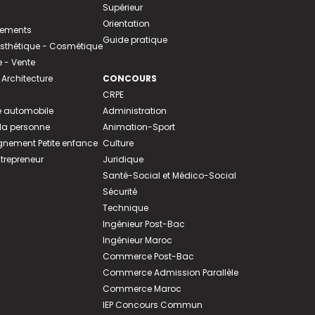
Supérieur
Orientation
tements
Guide pratique
 Esthétique - Cosmétique
- Vente
 Architecture
CONCOURS
CRPE
 automobile
Administration
 la personne
Animation-Sport
ement Petite enfance
Culture
ntrepreneur
Juridique
Santé-Social et Médico-Social
Sécurité
Technique
Ingénieur Post-Bac
Ingénieur Maroc
Commerce Post-Bac
Commerce Admission Parallèle
Commerce Maroc
IEP Concours Commun