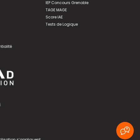
IEP Concours Grenoble
TAGE MAGE
Score IAE
Tests de Logique
tialité
s
ilisation
s’appliquent.