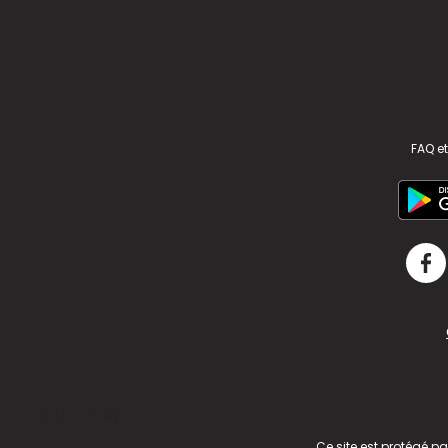
FAQ et
v2.311.4 US
Ce site est protégé p