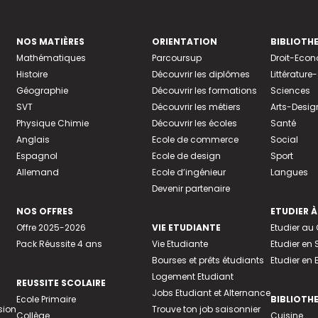
NOS MATIÈRES
ORIENTATION
BIBLIOTH
Mathématiques
Parcoursup
Droit-Eco
Histoire
Découvrir les diplômes
Littératur
Géographie
Découvrir les formations
Sciences
SVT
Découvrir les métiers
Arts-Desig
Physique Chimie
Découvrir les écoles
Santé
Anglais
Ecole de commerce
Social
Espagnol
Ecole de design
Sport
Allemand
Ecole d’ingénieur
Langues
Devenir partenaire
NOS OFFRES
ETUDIER À
Offre 2025-2026
VIE ETUDIANTE
Etudier a
Pack Réussite 4 ans
Vie Etudiante
Etudier en 
Bourses et prêts étudiants
Etudier en
Logement Etudiant
REUSSITE SCOLAIRE
Jobs Etudiant et Alternance
Ecole Primaire
BIBLIOTH
sion
Trouve ton job saisonnier
Collège
Cuisine