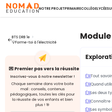
NOTRE PROJET
PRIMAIRE
COLLÈGE
LYCÉE
SU
Module 2
BTS DRB 1e
>
💡Forme-toi à l'électricité
Explorat
💌 Premier pas vers la réussite
Tout savoir
Inscrivez-vous à notre newsletter !
Chaque semaine dans votre boite
Quand util
mail : conseils, contenus
Les deux ty
pédagogiques, toutes les clés pour
la réussite de vos enfants et bien
Connaître l
plus ! 🎯
Les symbole