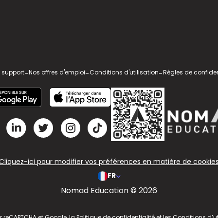
 support
-
Nos offres d'emploi
-
Conditions d'utilisation
-
Règles de confiden
Cliquez-ici pour modifier vos préférences en matière de cookie
FR
Nomad Education © 2026
ar reCAPTCHA et Google, la
Politique de confidentialité
et les
Conditions d’ut