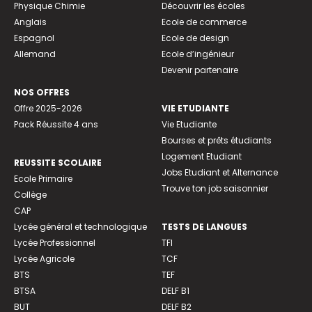
Physique Chimie
Découvrir les écoles
Anglais
Ecole de commerce
Espagnol
Ecole de design
Allemand
Ecole d’ingénieur
Devenir partenaire
NOS OFFRES
Offre 2025-2026
VIE ETUDIANTE
Pack Réussite 4 ans
Vie Etudiante
Bourses et prêts étudiants
Logement Etudiant
REUSSITE SCOLAIRE
Jobs Etudiant et Alternance
Ecole Primaire
Trouve ton job saisonnier
Collège
CAP
Lycée général et technologique
TESTS DE LANGUES
Lycée Professionnel
TFI
Lycée Agricole
TCF
BTS
TEF
BTSA
DELF B1
BUT
DELF B2