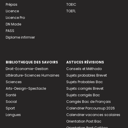
Prépas
TOEIC
Licence
TOEFL
Licence Pro
DN Made
PASS
Diplome infirmier
BIBLIOTHEQUE DES SAVOIRS
ASTUCES RÉVISIONS
Droit-Economie-Gestion
Conseils et Méthodo
Littérature-Sciences Humaines
Sujets probables Brevet
Sciences
Sujets Probables Bac
Arts-Design-Spectacle
Sujets corrigés Brevet
Santé
Sujets corrigés Bac
Social
Corrigés Bac de Français
Sport
Calendrier Parcoursup 2026
Langues
Calendrier vacances scolaires
Orientation Post Bac
Orientation Post Collège