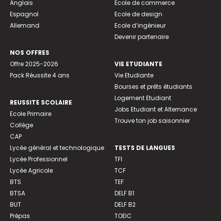
Anglais
Ecole de commerce
Espagnol
Ecole de design
Allemand
Ecole d’ingénieur
Devenir partenaire
NOS OFFRES
Offre 2025-2026
VIE ETUDIANTE
Pack Réussite 4 ans
Vie Etudiante
Bourses et prêts étudiants
Logement Etudiant
REUSSITE SCOLAIRE
Jobs Etudiant et Alternance
Ecole Primaire
Trouve ton job saisonnier
Collège
CAP
Lycée général et technologique
TESTS DE LANGUES
Lycée Professionnel
TFI
Lycée Agricole
TCF
BTS
TEF
BTSA
DELF B1
BUT
DELF B2
Prépas
TOEIC