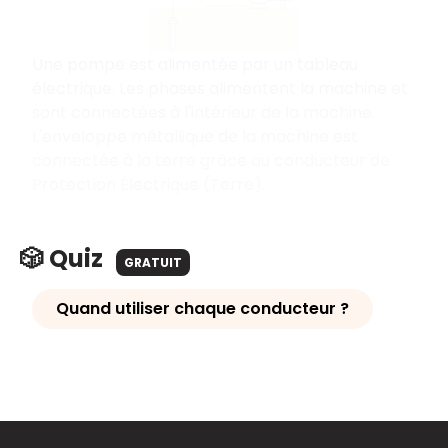
Une pompe est alimentée par un tableau
électrique. Les phases alimentent la machine et
sont connectées à l'intérieur de la machine.
L'enveloppe métallique de la machine est
connectée à la terre grâce au conducteur de
Protection Électrique (Terre).
🎲 Quiz
GRATUIT
Quand utiliser chaque conducteur ?