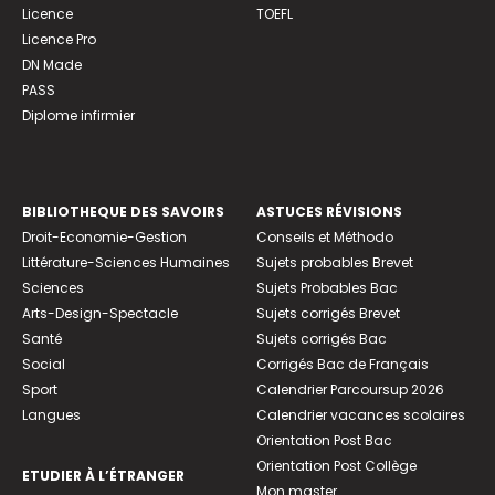
Licence
TOEFL
Licence Pro
DN Made
PASS
Diplome infirmier
BIBLIOTHEQUE DES SAVOIRS
ASTUCES RÉVISIONS
Droit-Economie-Gestion
Conseils et Méthodo
Littérature-Sciences Humaines
Sujets probables Brevet
Sciences
Sujets Probables Bac
Arts-Design-Spectacle
Sujets corrigés Brevet
Santé
Sujets corrigés Bac
Social
Corrigés Bac de Français
Sport
Calendrier Parcoursup 2026
Langues
Calendrier vacances scolaires
Orientation Post Bac
Orientation Post Collège
ETUDIER À L’ÉTRANGER
Mon master