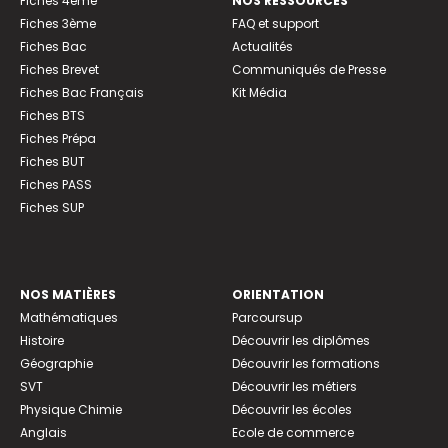
Fiches 4ème
NOS RESSOURCES
Fiches 3ème
FAQ et support
Fiches Bac
Actualités
Fiches Brevet
Communiqués de Presse
Fiches Bac Français
Kit Média
Fiches BTS
Fiches Prépa
Fiches BUT
Fiches PASS
Fiches SUP
NOS MATIÈRES
ORIENTATION
Mathématiques
Parcoursup
Histoire
Découvrir les diplômes
Géographie
Découvrir les formations
SVT
Découvrir les métiers
Physique Chimie
Découvrir les écoles
Anglais
Ecole de commerce