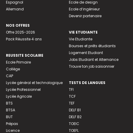
Espagnol
Ecole de design
Allemand
Ecole d’ingénieur
Devenir partenaire
NOS OFFRES
Offre 2025-2026
VIE ETUDIANTE
Pack Réussite 4 ans
Vie Etudiante
Bourses et prêts étudiants
Logement Etudiant
REUSSITE SCOLAIRE
Jobs Etudiant et Alternance
Ecole Primaire
Trouve ton job saisonnier
Collège
CAP
Lycée général et technologique
TESTS DE LANGUES
Lycée Professionnel
TFI
Lycée Agricole
TCF
BTS
TEF
BTSA
DELF B1
BUT
DELF B2
Prépas
TOEIC
Licence
TOEFL