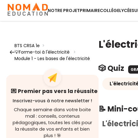
NOTRE PROJET
PRIMAIRE
COLLÈGE
LYCÉE
SU
L'électr
BTS CRSA 1e
>
💡Forme-toi à l'électricité
>
Module 1 - Les bases de l'électricité
🎲 Quiz
GR
L'électricit
💌 Premier pas vers la réussite
Inscrivez-vous à notre newsletter !
📝 Mini-c
Chaque semaine dans votre boite
mail : conseils, contenus
L'électric
pédagogiques, toutes les clés pour
la réussite de vos enfants et bien
plus ! 🎯