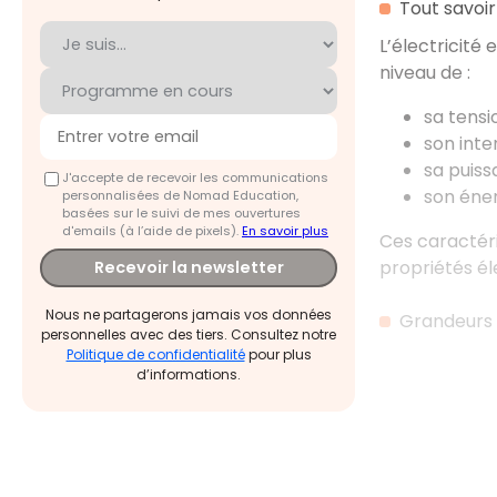
Tout savoir 
L’électricité 
niveau de :
sa tensio
son inte
sa puiss
J'accepte de recevoir les communications
son éner
personnalisées de Nomad Education,
basées sur le suivi de mes ouvertures
d'emails (à l’aide de pixels).
En savoir plus
Ces caractéri
propriétés éle
Recevoir la newsletter
Nous ne partagerons jamais vos données
Grandeurs 
personnelles avec des tiers. Consultez notre
Politique de confidentialité
pour plus
d’informations.