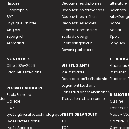
Histoire
Découvrir les diplômes
Littératur
Géographie
Découvrir les formations
Sciences
SVT
Découvrir les métiers
Arts-Desig
Physique Chimie
Découvrir les écoles
Santé
Anglais
Ecole de commerce
Social
Espagnol
Ecole de design
Sport
Allemand
Ecole d’ingénieur
Langues
Devenir partenaire
NOS OFFRES
ETUDIER À
Offre 2025-2026
VIE ETUDIANTE
Etudier a
Pack Réussite 4 ans
Vie Etudiante
Etudier en 
Bourses et prêts étudiants
Etudier en
Logement Etudiant
REUSSITE SCOLAIRE
Jobs Etudiant et Alternance
Ecole Primaire
BIBLIOTH
sion
Trouve ton job saisonnier
Collège
Cuisine
CAP
Transports
Lycée général et technologique
TESTS DE LANGUES
Mode - Vê
Lycée Professionnel
TFI
Coiffure -
Lycée Agricole
TCF
Commerce 