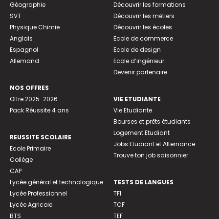
Géographie
Découvrir les formations
SVT
Découvrir les métiers
Physique Chimie
Découvrir les écoles
Anglais
Ecole de commerce
Espagnol
Ecole de design
Allemand
Ecole d’ingénieur
Devenir partenaire
NOS OFFRES
Offre 2025-2026
VIE ETUDIANTE
Pack Réussite 4 ans
Vie Etudiante
Bourses et prêts étudiants
Logement Etudiant
REUSSITE SCOLAIRE
Jobs Etudiant et Alternance
Ecole Primaire
Trouve ton job saisonnier
Collège
CAP
Lycée général et technologique
TESTS DE LANGUES
Lycée Professionnel
TFI
Lycée Agricole
TCF
BTS
TEF