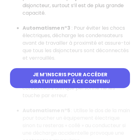
disjoncteur, surtout s’il est de plus grande
capacité.
Automatisme n°3
: Pour éviter les chocs
électriques, décharge les condensateurs
avant de travailler à proximité et assure-toi
que tous les disjoncteurs sont déconnectés
et verrouillés.
Automatisme n°4
: Enferme ou recouvre
JE M’INSCRIS POUR ACCÉDER
les raccordements électriques et
GRATUITEMENT À CE CONTENU
conducteurs afin que personne ne les
touche par erreur.
Automatisme n°5
: Utilise le dos de la main
pour toucher un équipement électrique
sinon tu resteras « collé » au conducteur si
une décharge accidentelle provoque une