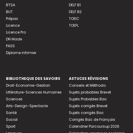
BTSA
DELF B1
BUT
DELF B2
Prépas
TOEIC
Licence
TOEFL
Licence Pro
DN Made
PASS
Diplome infirmier
BIBLIOTHEQUE DES SAVOIRS
ASTUCES RÉVISIONS
Droit-Economie-Gestion
Conseils et Méthodo
Littérature-Sciences Humaines
Sujets probables Brevet
Sciences
Sujets Probables Bac
Arts-Design-Spectacle
Sujets corrigés Brevet
Santé
Sujets corrigés Bac
Social
Corrigés Bac de Français
Sport
Calendrier Parcoursup 2026