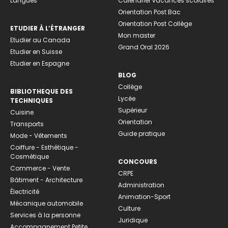
Langues
Calendrier vacances scolaires
Orientation Post Bac
Orientation Post Collège
ETUDIER À L’ÉTRANGER
Mon master
Etudier au Canada
Grand Oral 2026
Etudier en Suisse
Etudier en Espagne
BLOG
Collège
BIBLIOTHEQUE DES
Lycée
TECHNIQUES
Supérieur
Cuisine
Orientation
Transports
Guide pratique
Mode - Vêtements
Coiffure - Esthétique -
Cosmétique
CONCOURS
Commerce - Vente
CRPE
Bâtiment - Architecture
Administration
Électricité
Animation-Sport
Mécanique automobile
Culture
Services à la personne
Juridique
Accompagnement Petite