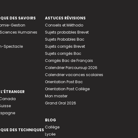
EQUE DES SAVOIRS
ASTUCES RÉVISIONS
nomie-Gestion
Conseils et Méthodo
e-Sciences Humaines
Sujets probables Brevet
Sujets Probables Bac
n-Spectacle
Sujets corrigés Brevet
Sujets corrigés Bac
Corrigés Bac de Français
Calendrier Parcoursup 2026
Calendrier vacances scolaires
Orientation Post Bac
Orientation Post Collège
 L’ÉTRANGER
Mon master
u Canada
Grand Oral 2026
Suisse
 Espagne
BLOG
Collège
EQUE DES TECHNIQUES
Lycée