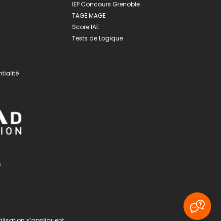
IEP Concours Grenoble
TAGE MAGE
Score IAE
Tests de Logique
tialité
s
ilisation
s’appliquent.