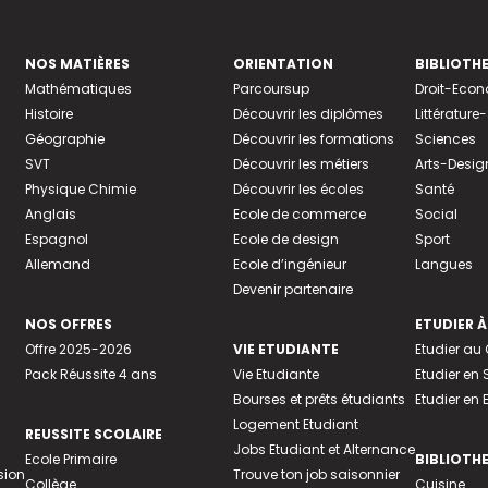
NOS MATIÈRES
ORIENTATION
BIBLIOTH
Mathématiques
Parcoursup
Droit-Eco
Histoire
Découvrir les diplômes
Littératur
Géographie
Découvrir les formations
Sciences
SVT
Découvrir les métiers
Arts-Desig
Physique Chimie
Découvrir les écoles
Santé
Anglais
Ecole de commerce
Social
Espagnol
Ecole de design
Sport
Allemand
Ecole d’ingénieur
Langues
Devenir partenaire
NOS OFFRES
ETUDIER À
Offre 2025-2026
VIE ETUDIANTE
Etudier a
Pack Réussite 4 ans
Vie Etudiante
Etudier en 
Bourses et prêts étudiants
Etudier en
Logement Etudiant
REUSSITE SCOLAIRE
Jobs Etudiant et Alternance
Ecole Primaire
BIBLIOTH
sion
Trouve ton job saisonnier
Collège
Cuisine