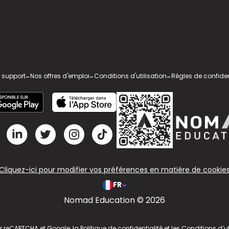
 support
-
Nos offres d'emploi
-
Conditions d'utilisation
-
Règles de confiden
Cliquez-ici pour modifier vos préférences en matière de cookie
FR
Nomad Education © 2026
ar reCAPTCHA et Google, la
Politique de confidentialité
et les
Conditions d’ut