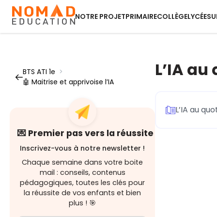
NOTRE PROJET
PRIMAIRE
COLLÈGE
LYCÉE
SU
L’IA au
BTS ATI 1e
>
🤖 Maitrise et apprivoise l’IA
L’IA au quo
💌 Premier pas vers la réussite
Inscrivez-vous à notre newsletter !
Chaque semaine dans votre boite
mail : conseils, contenus
pédagogiques, toutes les clés pour
la réussite de vos enfants et bien
plus ! 🎯