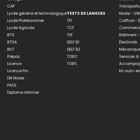
CAP
Transports
Lycée général et technologique
TESTS DE LANGUES
Mode - Vê
Lycée Professionnel
TFI
Coiffure -
Lycée Agricole
TCF
Commerce 
BTS
TEF
Bâtiment -
BTSA
DELF B1
Électricité
BUT
DELF B2
Mécanique
Prépas
TOEIC
Services à
Licence
TOEFL
Accompagn
Licence Pro
Kit auto-e
DN Made
PASS
Diplome infirmier