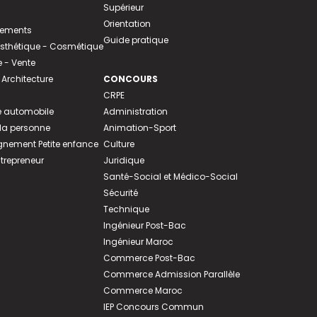
Supérieur
Orientation
tements
Guide pratique
 Esthétique - Cosmétique
- Vente
 Architecture
CONCOURS
CRPE
 automobile
Administration
 la personne
Animation-Sport
ement Petite enfance
Culture
ntrepreneur
Juridique
Santé-Social et Médico-Social
Sécurité
Technique
Ingénieur Post-Bac
Ingénieur Maroc
Commerce Post-Bac
Commerce Admission Parallèle
Commerce Maroc
IEP Concours Commun