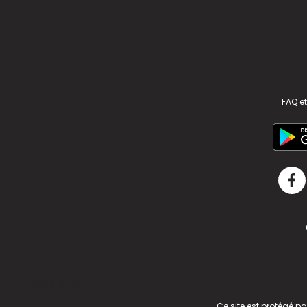
FAQ et
v2.311.4 US
Ce site est protégé p