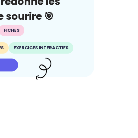
redonne les
 sourire 🎯
FICHES
ES
EXERCICES INTERACTIFS