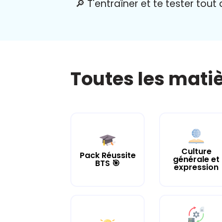
🔎 T'entraîner et te tester tout
Toutes les mati
Culture
Pack Réussite
générale et
BTS 🎯
expression