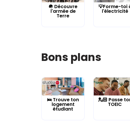
🪖 Découvre
💡Forme-toi 
l'armée de
l'électricité
Terre
Bons plans
🛌 Trouve ton
💂🏻 Passe to
logement
TOEIC
étudiant