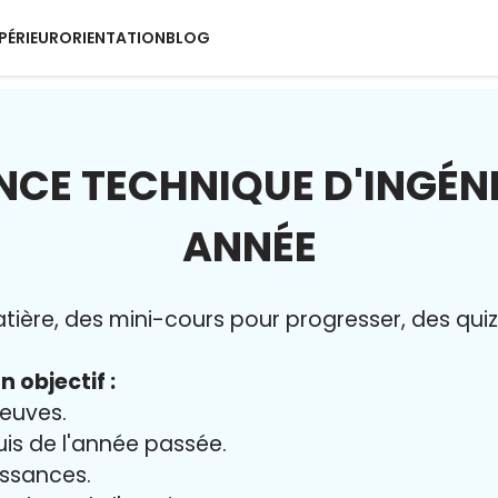
PÉRIEUR
ORIENTATION
BLOG
NCE TECHNIQUE D'INGÉNIE
ANNÉE
ère, des mini-cours pour progresser, des quiz 
n objectif :
reuves.
uis de l'année passée.
issances.