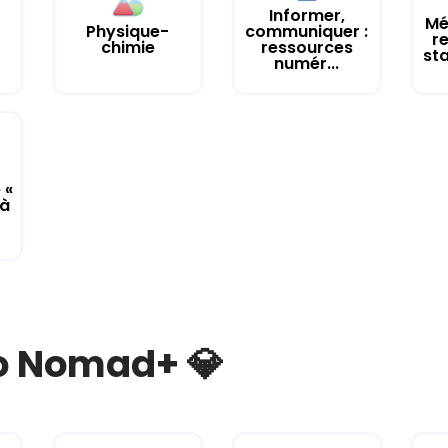
Informer,
Mé
Physique-
communiquer :
r
chimie
ressources
st
numér...
 «
 à
bo Nomad+ 💎