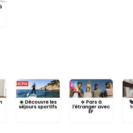
à
n
☀️ Découvre les
✈️ Pars à

séjours sportifs
l'étranger avec
t
EF