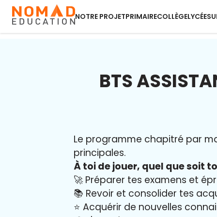
NOTRE PROJET
PRIMAIRE
COLLÈGE
LYCÉE
SU
BTS ASSISTA
Le programme chapitré par mati
principales.
À toi de jouer, quel que soit to
🚀 Préparer tes examens et ép
📚 Revoir et consolider tes acq
⭐️ Acquérir de nouvelles conna