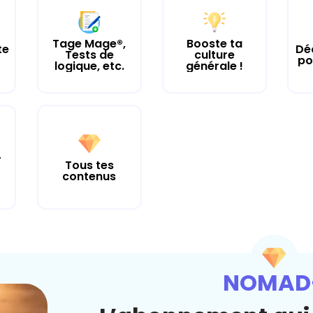
Tage Mage®,
Booste ta
te
Dé
Tests de
culture
po
logique, etc.
générale !
r
Tous tes
contenus
NOMAD