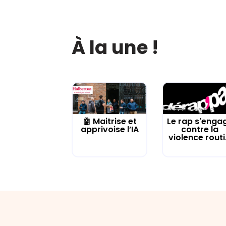
À la une !
🤖 Maitrise et
Le rap s'enga
apprivoise l’IA
contre la
violence routi.