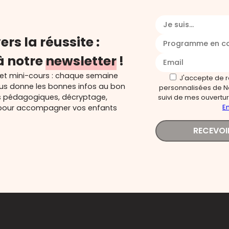
Je suis...
ers la réussite :
Programme en c
à notre
newsletter
!
 et mini-cours : chaque semaine
J'accepte de 
ous donne les bonnes infos au bon
personnalisées de N
s pédagogiques, décryptage,
suivi de mes ouverture
En
és pour accompagner vos enfants
RECEVOI