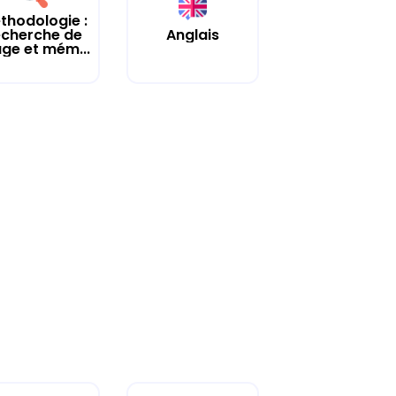
thodologie :
echerche de
Anglais
age et mém...