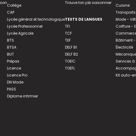
sion
Trouve ton job saisonnier
Collège
Cuisine
CAP
Transports
Lycée général et technologique
TESTS DE LANGUES
Mode - Vê
Lycée Professionnel
TFI
Coiffure -
Lycée Agricole
TCF
Commerce 
BTS
TEF
Bâtiment -
BTSA
DELF B1
Électricité
BUT
DELF B2
Mécanique
Prépas
TOEIC
Services à
Licence
TOEFL
Accompagn
Licence Pro
Kit auto-e
DN Made
PASS
Diplome infirmier