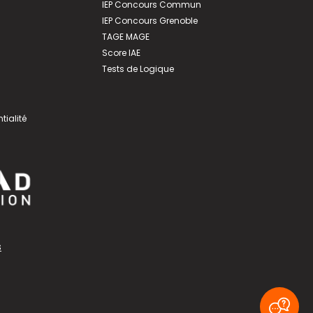
IEP Concours Commun
IEP Concours Grenoble
TAGE MAGE
Score IAE
Tests de Logique
tialité
s