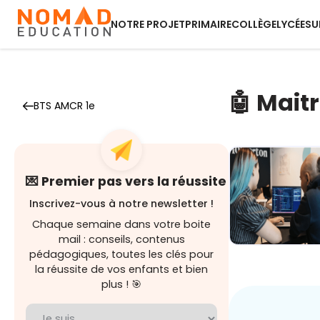
NOTRE PROJET
PRIMAIRE
COLLÈGE
LYCÉE
SU
🤖 Maitr
BTS AMCR 1e
💌 Premier pas vers la réussite
Inscrivez-vous à notre newsletter !
Chaque semaine dans votre boite
mail : conseils, contenus
pédagogiques, toutes les clés pour
Demain au
boulot : Les
la réussite de vos enfants et bien
métiers
plus ! 🎯
boostés p...