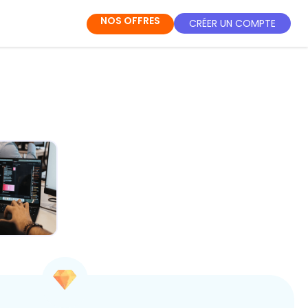
NOS OFFRES
CRÉER UN COMPTE
IA au
ien : Ton
-pouvoir
ét...