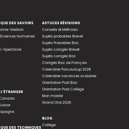
EQUE DES SAVOIRS
ASTUCES RÉVISIONS
nomie-Gestion
Conseils et Méthodo
e-Sciences Humaines
Sujets probables Brevet
Sujets Probables Bac
n-Spectacle
Sujets corrigés Brevet
Sujets corrigés Bac
Corrigés Bac de Français
Calendrier Parcoursup 2026
Calendrier vacances scolaires
Orientation Post Bac
Orientation Post Collège
 L’ÉTRANGER
Mon master
u Canada
Grand Oral 2026
Suisse
 Espagne
BLOG
Collège
EQUE DES TECHNIQUES