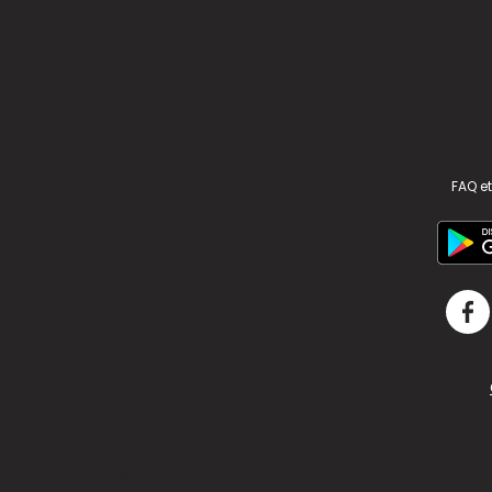
FAQ et
v2.311.4 US