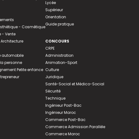
Lycée
Supérieur
Orientation
tements
Guide pratique
 Esthétique - Cosmétique
- Vente
 Architecture
CONCOURS
CRPE
 automobile
Administration
 la personne
Animation-Sport
ement Petite enfance
Culture
ntrepreneur
Juridique
Santé-Social et Médico-Social
Sécurité
Technique
Ingénieur Post-Bac
Ingénieur Maroc
Commerce Post-Bac
Commerce Admission Parallèle
Commerce Maroc