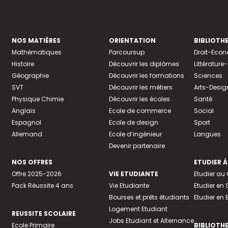
NOS MATIÈRES
ORIENTATION
BIBLIOTH
Mathématiques
Parcoursup
Droit-Eco
Histoire
Découvrir les diplômes
Littératur
Géographie
Découvrir les formations
Sciences
SVT
Découvrir les métiers
Arts-Desig
Physique Chimie
Découvrir les écoles
Santé
Anglais
Ecole de commerce
Social
Espagnol
Ecole de design
Sport
Allemand
Ecole d’ingénieur
Langues
Devenir partenaire
NOS OFFRES
ETUDIER À
Offre 2025-2026
VIE ETUDIANTE
Etudier a
Pack Réussite 4 ans
Vie Etudiante
Etudier en 
Bourses et prêts étudiants
Etudier en
Logement Etudiant
REUSSITE SCOLAIRE
Jobs Etudiant et Alternance
Ecole Primaire
BIBLIOTH