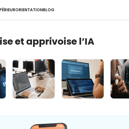
PÉRIEUR
ORIENTATION
BLOG
ise et apprivoise l’IA
IA : comment
L’IA décryptée :
L’
rester maître
le kit de survie
quotid
du jeu ? 🐍
pour c...
super