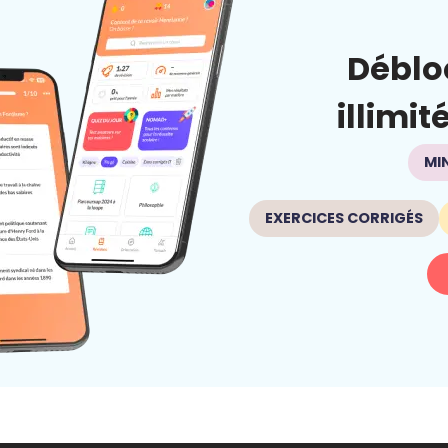
Déblo
illimit
MI
EXERCICES CORRIGÉS