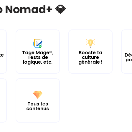
bo Nomad+ 💎
Tage Mage®,
Booste ta
te
Dé
Tests de
culture
po
logique, etc.
générale !
r
Tous tes
contenus