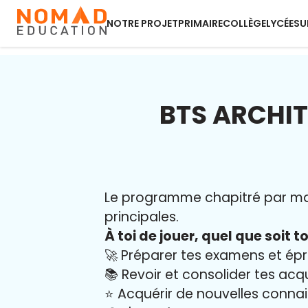
NOTRE PROJET
PRIMAIRE
COLLÈGE
LYCÉE
SU
BTS ARCHIT
Le programme chapitré par mati
principales.
À toi de jouer, quel que soit to
🚀 Préparer tes examens et ép
📚 Revoir et consolider tes acq
⭐️ Acquérir de nouvelles conna