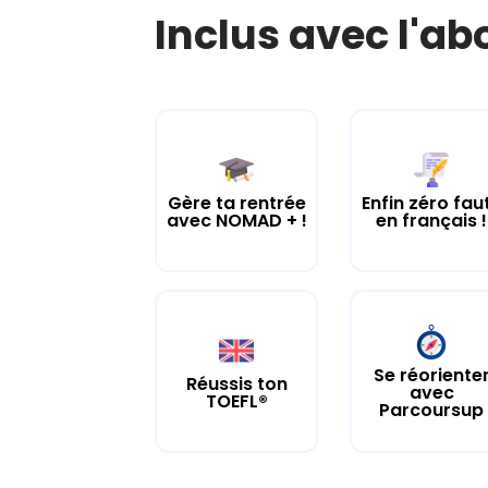
Inclus avec l'a
Gère ta rentrée
Enfin zéro fau
avec NOMAD + !
en français !
Se réoriente
Réussis ton
avec
TOEFL®
Parcoursup