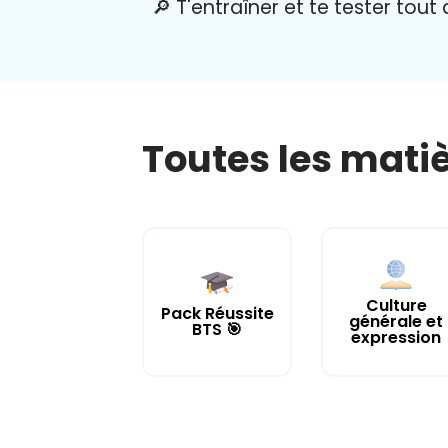
🔎 T'entraîner et te tester tout
Toutes les mati
Culture
Pack Réussite
générale et
BTS 🎯
expression