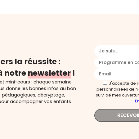
Je suis...
ers la réussite :
Programme en c
à notre
newsletter
!
 et mini-cours : chaque semaine
J'accepte de 
ous donne les bonnes infos au bon
personnalisées de N
s pédagogiques, décryptage,
suivi de mes ouverture
En
és pour accompagner vos enfants
RECEVOI