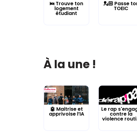
🛌 Trouve ton
💂🏻 Passe to
logement
TOEIC
étudiant
À la une !
🤖 Maitrise et
Le rap s'enga
apprivoise l’IA
contre la
violence routi.