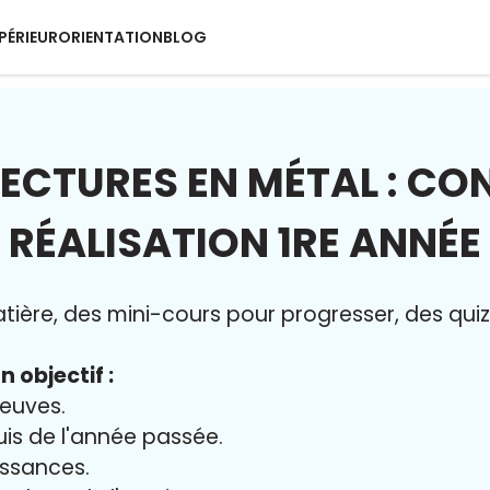
PÉRIEUR
ORIENTATION
BLOG
ECTURES EN MÉTAL : CO
RÉALISATION 1RE ANNÉE
ère, des mini-cours pour progresser, des quiz 
n objectif :
reuves.
uis de l'année passée.
issances.