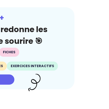
+
redonne les
 sourire 🎯
FICHES
ES
EXERCICES INTERACTIFS