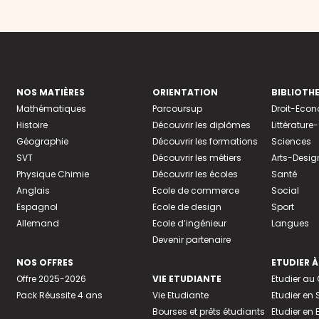
NOS MATIÈRES
ORIENTATION
BIBLIOTH
Mathématiques
Parcoursup
Droit-Eco
Histoire
Découvrir les diplômes
Littératur
Géographie
Découvrir les formations
Sciences
SVT
Découvrir les métiers
Arts-Desig
Physique Chimie
Découvrir les écoles
Santé
Anglais
Ecole de commerce
Social
Espagnol
Ecole de design
Sport
Allemand
Ecole d’ingénieur
Langues
Devenir partenaire
NOS OFFRES
ETUDIER À
Offre 2025-2026
VIE ETUDIANTE
Etudier a
Pack Réussite 4 ans
Vie Etudiante
Etudier en 
Bourses et prêts étudiants
Etudier en