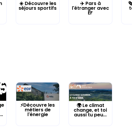
n
☀️ Découvre les
✈️ Pars à

séjours sportifs
l'étranger avec
t
EF
ge
⚡Découvre les
🌍 Le climat
métiers de
change, et toi
..
l'énergie
aussi tu peu...