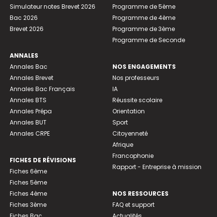
Simulateur notes Brevet 2026
Programme de 5ème
Bac 2026
Programme de 4ème
Brevet 2026
Programme de 3ème
Programme de Seconde
ANNALES
Annales Bac
NOS ENGAGEMENTS
Annales Brevet
Nos professeurs
Annales Bac Français
IA
Annales BTS
Réussite scolaire
Annales Prépa
Orientation
Annales BUT
Sport
Annales CRPE
Citoyenneté
Afrique
Francophonie
FICHES DE RÉVISIONS
Rapport - Entreprise à mission
Fiches 6ème
Fiches 5ème
Fiches 4ème
NOS RESSOURCES
Fiches 3ème
FAQ et support
Fiches Bac
Actualités