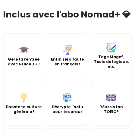
Inclus avec l'abo Nomad+ 💎
Tage Mage®,
Gère ta rentrée
Enfin zéro faute
Tests de logique,
avec NOMAD + !
en français !
etc.
Booste ta culture
Décrypte l'actu
Réussis ton
générale !
pour tes oraux
TOEIC®