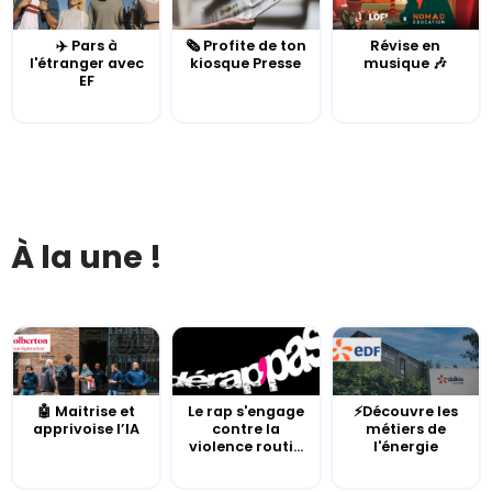
✈️ Pars à
🗞️ Profite de ton
Révise en
l'étranger avec
kiosque Presse
musique 🎶
EF
À la une !
🤖 Maitrise et
Le rap s'engage
⚡Découvre les
apprivoise l’IA
contre la
métiers de
violence routi...
l'énergie