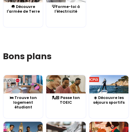
🪖 Découvre
💡Forme-toi à
l'armée de Terre
l'électricité
Bons plans
🛌 Trouve ton
💂🏻 Passe ton
☀️ Découvre les
logement
TOEIC
séjours sportifs
étudiant