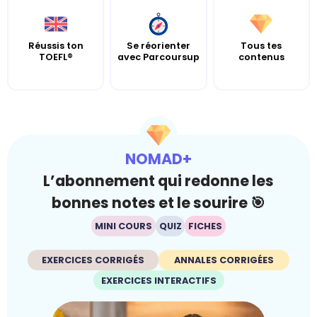
Réussis ton
Se réorienter
Tous tes
TOEFL®
avec Parcoursup
contenus
NOMAD+
L’abonnement qui redonne les
bonnes notes et le sourire 🎯
MINI COURS
QUIZ
FICHES
EXERCICES CORRIGÉS
ANNALES CORRIGÉES
EXERCICES INTERACTIFS