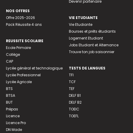
Devenir partenaire
NOS OFFRES
Offre 2025-2026
VIE ETUDIANTE
Pack Réussite 4 ans
Vie Etudiante
Bourses et prêts étudiants
Logement Etudiant
REUSSITE SCOLAIRE
Jobs Etudiant et Alternance
Ecole Primaire
Trouve ton job saisonnier
Collège
CAP
Lycée général et technologique
TESTS DE LANGUES
Lycée Professionnel
TFI
Lycée Agricole
TCF
BTS
TEF
BTSA
DELF B1
BUT
DELF B2
Prépas
TOEIC
Licence
TOEFL
Licence Pro
DN Made