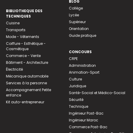
BLOG
Collège
BIBLIOTHEQUE DES
Lycée
TECHNIQUES
Supérieur
Cuisine
Orientation
Transports
Guide pratique
Mode - Vêtements
Coiffure - Esthétique -
Cosmétique
CONCOURS
Commerce - Vente
CRPE
Bâtiment - Architecture
Administration
Électricité
Animation-Sport
Mécanique automobile
Culture
Services à la personne
Juridique
Accompagnement Petite
Santé-Social et Médico-Social
enfance
Sécurité
Kit auto-entrepreneur
Technique
Ingénieur Post-Bac
Ingénieur Maroc
Commerce Post-Bac