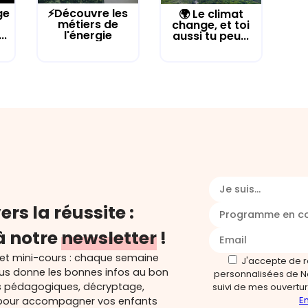
ge
⚡Découvre les
🌍 Le climat
métiers de
change, et toi
..
l'énergie
aussi tu peu...
Je suis...
ers la réussite :
Programme en c
à notre
newsletter
!
 et mini-cours : chaque semaine
J'accepte de 
ous donne les bonnes infos au bon
personnalisées de N
s pédagogiques, décryptage,
suivi de mes ouverture
En
és pour accompagner vos enfants