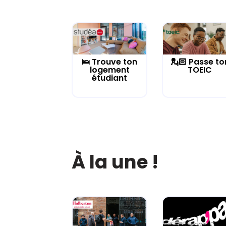
🛌 Trouve ton
💂🏻 Passe to
logement
TOEIC
étudiant
À la une !