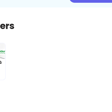
iers
à