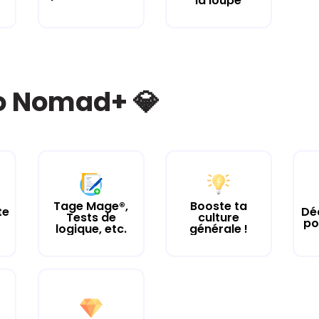
la loupe
bo Nomad+ 💎
Tage Mage®,
Booste ta
te
Dé
Tests de
culture
po
logique, etc.
générale !