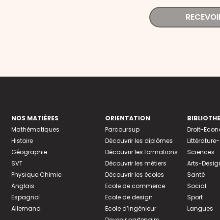
RECEVOI
NOS MATIÈRES
ORIENTATION
BIBLIOTH
Mathématiques
Parcoursup
Droit-Eco
Histoire
Découvrir les diplômes
Littératur
Géographie
Découvrir les formations
Sciences
SVT
Découvrir les métiers
Arts-Desig
Physique Chimie
Découvrir les écoles
Santé
Anglais
Ecole de commerce
Social
Espagnol
Ecole de design
Sport
Allemand
Ecole d’ingénieur
Langues
Devenir partenaire