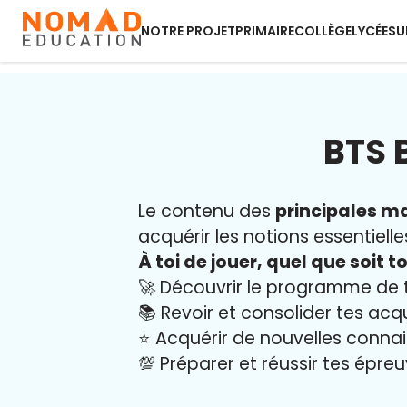
NOTRE PROJET
PRIMAIRE
COLLÈGE
LYCÉE
SU
BTS 
Le contenu des
principales ma
acquérir les notions essentielle
À toi de jouer, quel que soit to
🚀 Découvrir le programme de 
📚 Revoir et consolider tes acq
⭐️ Acquérir de nouvelles conna
💯 Préparer et réussir tes épre