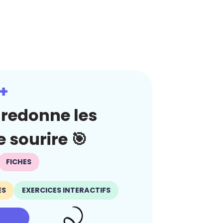
+
redonne les
 sourire 🎯
FICHES
ES
EXERCICES INTERACTIFS