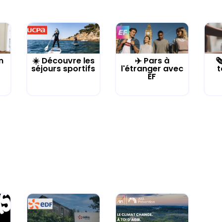
n
☀️ Découvre les
✈️ Pars à

séjours sportifs
l'étranger avec
t
EF