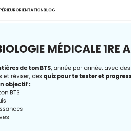
PÉRIEUR
ORIENTATION
BLOG
BIOLOGIE MÉDICALE 1RE 
tières de ton BTS
, année par année, avec de
s et réviser, des
quiz pour te tester et progres
n objectif :
ton BTS
uis
issances
uves