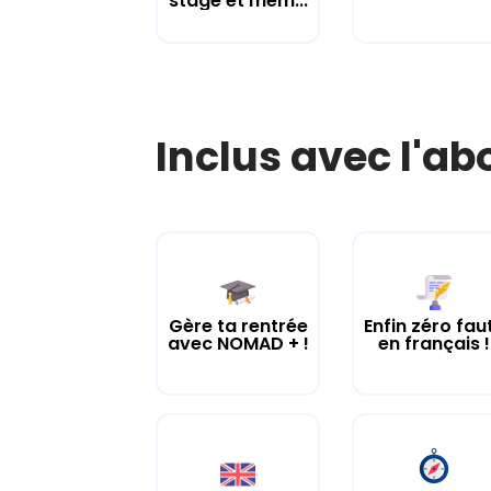
stage et mém...
Inclus avec l'a
Gère ta rentrée
Enfin zéro fau
avec NOMAD + !
en français !