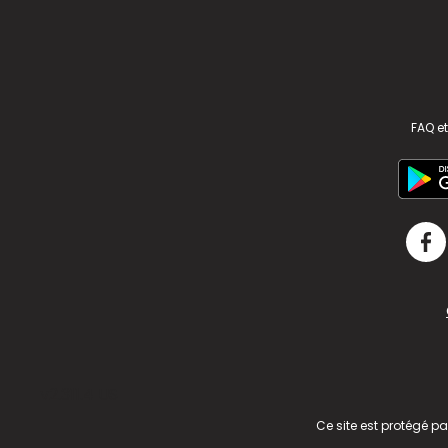
FAQ et
v2.311.4 US
Ce site est protégé p