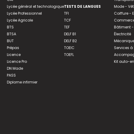
Lycée général et technologique
TESTS DE LANGUES
Mode - Vê
Lycée Professionnel
TFI
Coiffure -
Lycée Agricole
TCF
Commerce 
BTS
TEF
Bâtiment -
BTSA
DELF B1
Électricité
BUT
DELF B2
Mécanique
Prépas
TOEIC
Services à
Licence
TOEFL
Accompagn
Licence Pro
Kit auto-e
DN Made
PASS
Diplome infirmier