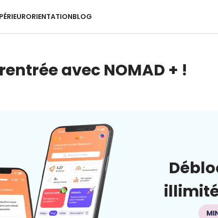
PÉRIEUR
ORIENTATION
BLOG
 rentrée avec NOMAD + !
Déblo
illimit
MI