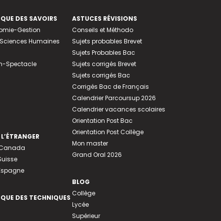
EQUE DES SAVOIRS
ASTUCES RÉVISIONS
nomie-Gestion
Conseils et Méthodo
e-Sciences Humaines
Sujets probables Brevet
Sujets Probables Bac
n-Spectacle
Sujets corrigés Brevet
Sujets corrigés Bac
Corrigés Bac de Français
Calendrier Parcoursup 2026
Calendrier vacances scolaires
Orientation Post Bac
Orientation Post Collège
 L’ÉTRANGER
Mon master
u Canada
Grand Oral 2026
Suisse
 Espagne
BLOG
Collège
EQUE DES TECHNIQUES
Lycée
Supérieur