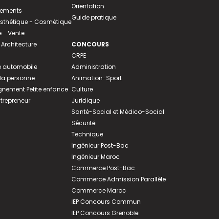
Orientation
tements
Guide pratique
 Esthétique - Cosmétique
- Vente
 Architecture
CONCOURS
CRPE
 automobile
Administration
 la personne
Animation-Sport
ement Petite enfance
Culture
ntrepreneur
Juridique
Santé-Social et Médico-Social
Sécurité
Technique
Ingénieur Post-Bac
Ingénieur Maroc
Commerce Post-Bac
Commerce Admission Parallèle
Commerce Maroc
IEP Concours Commun
IEP Concours Grenoble