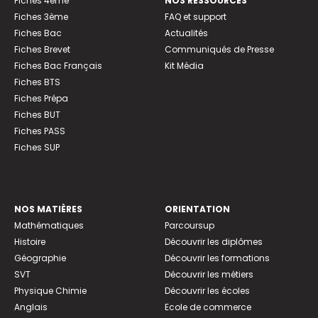
Fiches 4ème
NOS RESSOURCES
Fiches 3ème
FAQ et support
Fiches Bac
Actualités
Fiches Brevet
Communiqués de Presse
Fiches Bac Français
Kit Média
Fiches BTS
Fiches Prépa
Fiches BUT
Fiches PASS
Fiches SUP
NOS MATIÈRES
ORIENTATION
Mathématiques
Parcoursup
Histoire
Découvrir les diplômes
Géographie
Découvrir les formations
SVT
Découvrir les métiers
Physique Chimie
Découvrir les écoles
Anglais
Ecole de commerce