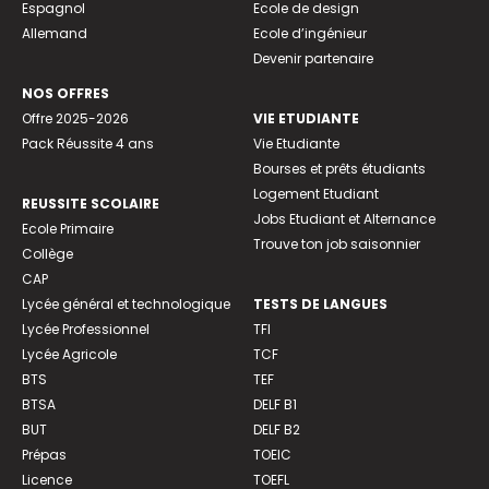
Espagnol
Ecole de design
Allemand
Ecole d’ingénieur
Devenir partenaire
NOS OFFRES
Offre 2025-2026
VIE ETUDIANTE
Pack Réussite 4 ans
Vie Etudiante
Bourses et prêts étudiants
Logement Etudiant
REUSSITE SCOLAIRE
Jobs Etudiant et Alternance
Ecole Primaire
Trouve ton job saisonnier
Collège
CAP
Lycée général et technologique
TESTS DE LANGUES
Lycée Professionnel
TFI
Lycée Agricole
TCF
BTS
TEF
BTSA
DELF B1
BUT
DELF B2
Prépas
TOEIC
Licence
TOEFL