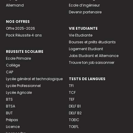
Allemand
Ecole d’ingénieur
Devenir partenaire
NOS OFFRES
Offre 2025-2026
VIE ETUDIANTE
Pack Réussite 4 ans
Vie Etudiante
Bourses et prêts étudiants
Logement Etudiant
REUSSITE SCOLAIRE
Jobs Etudiant et Alternance
Ecole Primaire
Trouve ton job saisonnier
Collège
CAP
Lycée général et technologique
TESTS DE LANGUES
Lycée Professionnel
TFI
Lycée Agricole
TCF
BTS
TEF
BTSA
DELF B1
BUT
DELF B2
Prépas
TOEIC
Licence
TOEFL