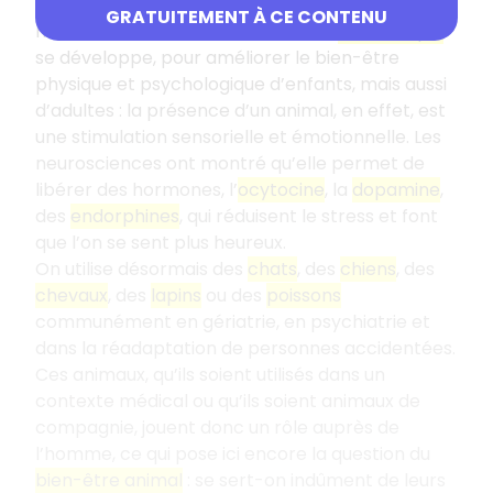
multiplient : l’animal est utilisé de multiples
GRATUITEMENT À CE CONTENU
manières dans un milieu de soin. La
zoothérapie
se développe, pour améliorer le bien-être
physique et psychologique d’enfants, mais aussi
d’adultes : la présence d’un animal, en effet, est
une stimulation sensorielle et émotionnelle. Les
neurosciences ont montré qu’elle permet de
libérer des hormones, l’
ocytocine
, la
dopamine
,
des
endorphines
, qui réduisent le stress et font
que l’on se sent plus heureux.
On utilise désormais des
chats
, des
chiens
, des
chevaux
, des
lapins
ou des
poissons
communément en gériatrie, en psychiatrie et
dans la réadaptation de personnes accidentées.
Ces animaux, qu’ils soient utilisés dans un
contexte médical ou qu’ils soient animaux de
compagnie, jouent donc un rôle auprès de
l’homme, ce qui pose ici encore la question du
bien-être animal
: se sert-on indûment de leurs