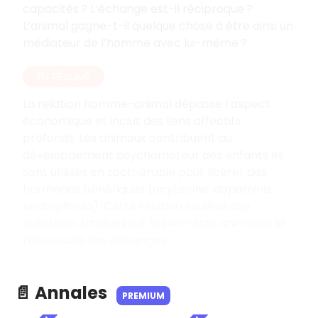
capacités ? L’échange est-il réciproque ?
L’animal gagne-t-il quelque chose à être ainsi un
médiateur de l’homme avec lui-même ?
EN RÉSUMÉ
La relation homme-animal dépasse l’aspect
économique et inclut des liens affectifs
profonds. Les animaux contribuent au
développement psychomoteur des enfants et
sont utilisés en zoothérapie pour libérer des
hormones bénéfiques (ocytocine, dopamine,
endorphines). Cette relation soulève des
questions éthiques sur le bien-être animal et la
réciprocité des échanges.
📄 Annales
PREMIUM