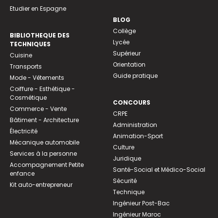
Etudier en Espagne
BLOG
Collège
BIBLIOTHEQUE DES
Lycée
TECHNIQUES
Supérieur
Cuisine
Orientation
Transports
Guide pratique
Mode - Vêtements
Coiffure - Esthétique -
Cosmétique
CONCOURS
Commerce - Vente
CRPE
Bâtiment - Architecture
Administration
Électricité
Animation-Sport
Mécanique automobile
Culture
Services à la personne
Juridique
Accompagnement Petite
Santé-Social et Médico-Social
enfance
Sécurité
Kit auto-entrepreneur
Technique
Ingénieur Post-Bac
Ingénieur Maroc