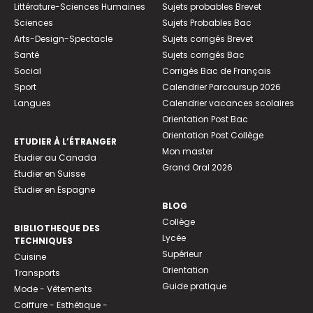
Littérature-Sciences Humaines
Sujets probables Brevet
Sciences
Sujets Probables Bac
Arts-Design-Spectacle
Sujets corrigés Brevet
Santé
Sujets corrigés Bac
Social
Corrigés Bac de Français
Sport
Calendrier Parcoursup 2026
Langues
Calendrier vacances scolaires
Orientation Post Bac
Orientation Post Collège
ETUDIER À L’ÉTRANGER
Mon master
Etudier au Canada
Grand Oral 2026
Etudier en Suisse
Etudier en Espagne
BLOG
Collège
BIBLIOTHEQUE DES
Lycée
TECHNIQUES
Supérieur
Cuisine
Orientation
Transports
Guide pratique
Mode - Vêtements
Coiffure - Esthétique -