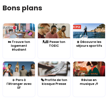
Bons plans
🛌 Trouve ton
💂🏻 Passe ton
☀️ Découvre les
logement
TOEIC
séjours sportifs
étudiant
✈️ Pars à
🗞️ Profite de ton
Révise en
l'étranger avec
kiosque Presse
musique 🎶
EF