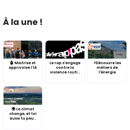
À la une !
🤖 Maitrise et
Le rap s'engage
⚡Découvre les
apprivoise l’IA
contre la
métiers de
violence routi...
l'énergie
🌍 Le climat
change, et toi
aussi tu peu...