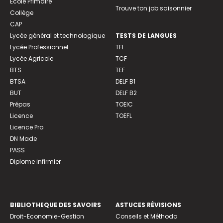
Ecole Primaire
Trouve ton job saisonnier
Collège
CAP
Lycée général et technologique
TESTS DE LANGUES
Lycée Professionnel
TFI
Lycée Agricole
TCF
BTS
TEF
BTSA
DELF B1
BUT
DELF B2
Prépas
TOEIC
Licence
TOEFL
Licence Pro
DN Made
PASS
Diplome infirmier
BIBLIOTHEQUE DES SAVOIRS
ASTUCES RÉVISIONS
Droit-Economie-Gestion
Conseils et Méthodo