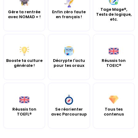
Tage Mage®,
Gère ta rentrée
Enfin zéro faute
Tests de logique,
avec NOMAD + !
en français !
etc.
Booste ta culture
Décrypte l'actu
Réussis ton
générale !
pour tes oraux
TOEIC®
Réussis ton
Se réorienter
Tous tes
TOEFL®
avec Parcoursup
contenus