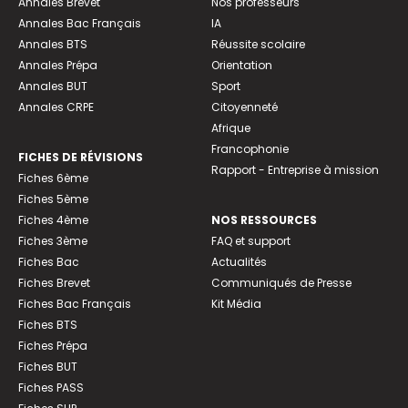
Annales Brevet
Nos professeurs
Annales Bac Français
IA
Annales BTS
Réussite scolaire
Annales Prépa
Orientation
Annales BUT
Sport
Annales CRPE
Citoyenneté
Afrique
Francophonie
FICHES DE RÉVISIONS
Rapport - Entreprise à mission
Fiches 6ème
Fiches 5ème
Fiches 4ème
NOS RESSOURCES
Fiches 3ème
FAQ et support
Fiches Bac
Actualités
Fiches Brevet
Communiqués de Presse
Fiches Bac Français
Kit Média
Fiches BTS
Fiches Prépa
Fiches BUT
Fiches PASS