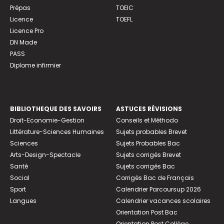
Prépas
TOEIC
Licence
TOEFL
Licence Pro
DN Made
PASS
Diplome infirmier
BIBLIOTHEQUE DES SAVOIRS
ASTUCES RÉVISIONS
Droit-Economie-Gestion
Conseils et Méthodo
Littérature-Sciences Humaines
Sujets probables Brevet
Sciences
Sujets Probables Bac
Arts-Design-Spectacle
Sujets corrigés Brevet
Santé
Sujets corrigés Bac
Social
Corrigés Bac de Français
Sport
Calendrier Parcoursup 2026
Langues
Calendrier vacances scolaires
Orientation Post Bac
Orientation Post Collège