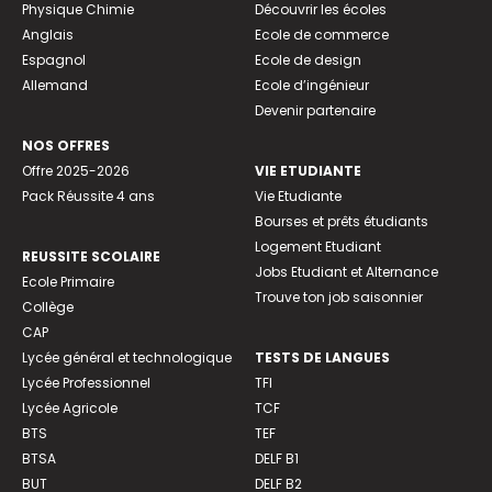
Physique Chimie
Découvrir les écoles
Anglais
Ecole de commerce
Espagnol
Ecole de design
Allemand
Ecole d’ingénieur
Devenir partenaire
NOS OFFRES
Offre 2025-2026
VIE ETUDIANTE
Pack Réussite 4 ans
Vie Etudiante
Bourses et prêts étudiants
Logement Etudiant
REUSSITE SCOLAIRE
Jobs Etudiant et Alternance
Ecole Primaire
Trouve ton job saisonnier
Collège
CAP
Lycée général et technologique
TESTS DE LANGUES
Lycée Professionnel
TFI
Lycée Agricole
TCF
BTS
TEF
BTSA
DELF B1
BUT
DELF B2