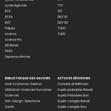
Lycée Agricole
TCF
BTS
TEF
BTSA
DELF B1
BUT
DELF B2
Prépas
TOEIC
Licence
TOEFL
Licence Pro
DN Made
PASS
Diplome infirmier
BIBLIOTHEQUE DES SAVOIRS
ASTUCES RÉVISIONS
Droit-Economie-Gestion
Conseils et Méthodo
Littérature-Sciences Humaines
Sujets probables Brevet
Sciences
Sujets Probables Bac
Arts-Design-Spectacle
Sujets corrigés Brevet
Santé
Sujets corrigés Bac