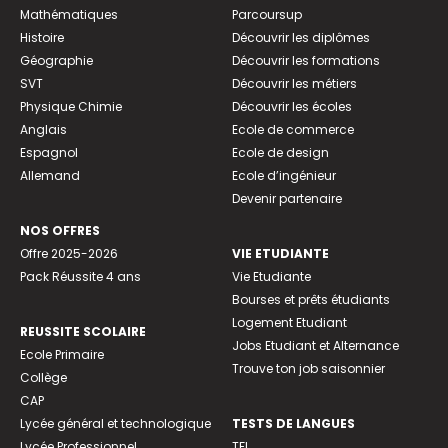
Mathématiques
Parcoursup
Histoire
Découvrir les diplômes
Géographie
Découvrir les formations
SVT
Découvrir les métiers
Physique Chimie
Découvrir les écoles
Anglais
Ecole de commerce
Espagnol
Ecole de design
Allemand
Ecole d’ingénieur
Devenir partenaire
NOS OFFRES
Offre 2025-2026
VIE ETUDIANTE
Pack Réussite 4 ans
Vie Etudiante
Bourses et prêts étudiants
Logement Etudiant
REUSSITE SCOLAIRE
Jobs Etudiant et Alternance
Ecole Primaire
Trouve ton job saisonnier
Collège
CAP
Lycée général et technologique
TESTS DE LANGUES
Lycée Professionnel
TFI