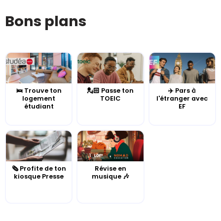
Bons plans
🛌 Trouve ton
💂🏻 Passe ton
✈️ Pars à
logement
TOEIC
l'étranger avec
étudiant
EF
🗞️ Profite de ton
Révise en
kiosque Presse
musique 🎶