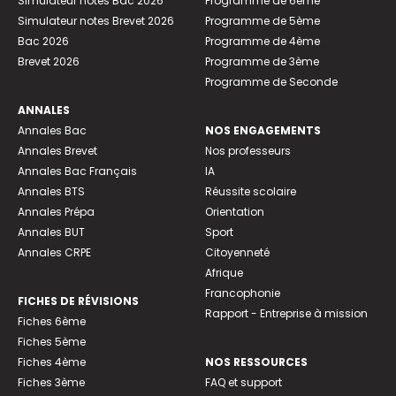
Simulateur notes Bac 2026
Programme de 6ème
Simulateur notes Brevet 2026
Programme de 5ème
Bac 2026
Programme de 4ème
Brevet 2026
Programme de 3ème
Programme de Seconde
ANNALES
Annales Bac
NOS ENGAGEMENTS
Annales Brevet
Nos professeurs
Annales Bac Français
IA
Annales BTS
Réussite scolaire
Annales Prépa
Orientation
Annales BUT
Sport
Annales CRPE
Citoyenneté
Afrique
Francophonie
FICHES DE RÉVISIONS
Rapport - Entreprise à mission
Fiches 6ème
Fiches 5ème
Fiches 4ème
NOS RESSOURCES
Fiches 3ème
FAQ et support