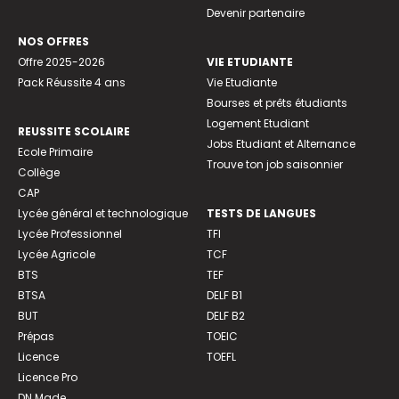
Devenir partenaire
NOS OFFRES
Offre 2025-2026
VIE ETUDIANTE
Pack Réussite 4 ans
Vie Etudiante
Bourses et prêts étudiants
Logement Etudiant
REUSSITE SCOLAIRE
Jobs Etudiant et Alternance
Ecole Primaire
Trouve ton job saisonnier
Collège
CAP
Lycée général et technologique
TESTS DE LANGUES
Lycée Professionnel
TFI
Lycée Agricole
TCF
BTS
TEF
BTSA
DELF B1
BUT
DELF B2
Prépas
TOEIC
Licence
TOEFL
Licence Pro
DN Made