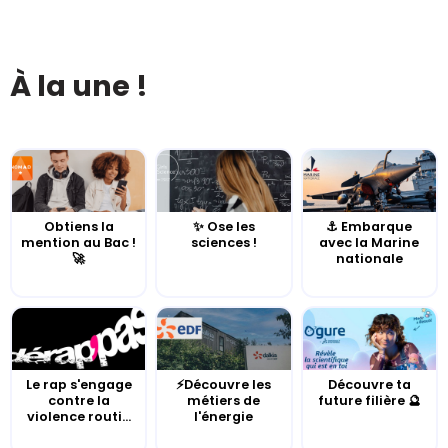
À la une !
Obtiens la
✨ Ose les
⚓️ Embarque
mention au Bac !
sciences !
avec la Marine
🚀
nationale
Le rap s'engage
⚡Découvre les
Découvre ta
contre la
métiers de
future filière 🔮
violence routi...
l'énergie