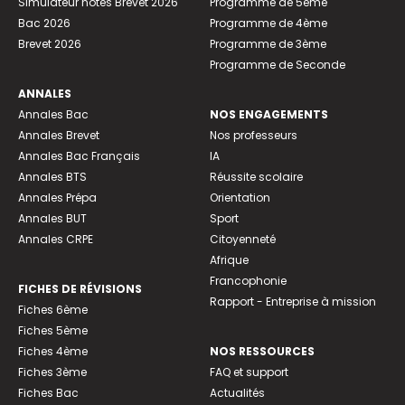
Simulateur notes Brevet 2026
Programme de 5ème
Bac 2026
Programme de 4ème
Brevet 2026
Programme de 3ème
Programme de Seconde
ANNALES
Annales Bac
NOS ENGAGEMENTS
Annales Brevet
Nos professeurs
Annales Bac Français
IA
Annales BTS
Réussite scolaire
Annales Prépa
Orientation
Annales BUT
Sport
Annales CRPE
Citoyenneté
Afrique
Francophonie
FICHES DE RÉVISIONS
Rapport - Entreprise à mission
Fiches 6ème
Fiches 5ème
Fiches 4ème
NOS RESSOURCES
Fiches 3ème
FAQ et support
Fiches Bac
Actualités