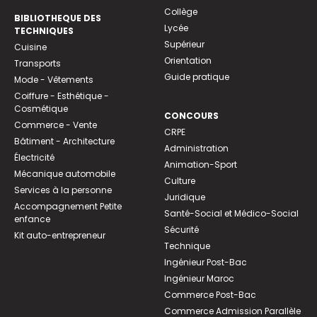
Collège
BIBLIOTHEQUE DES
Lycée
TECHNIQUES
Supérieur
Cuisine
Orientation
Transports
Guide pratique
Mode - Vêtements
Coiffure - Esthétique -
Cosmétique
CONCOURS
Commerce - Vente
CRPE
Bâtiment - Architecture
Administration
Électricité
Animation-Sport
Mécanique automobile
Culture
Services à la personne
Juridique
Accompagnement Petite
Santé-Social et Médico-Social
enfance
Sécurité
Kit auto-entrepreneur
Technique
Ingénieur Post-Bac
Ingénieur Maroc
Commerce Post-Bac
Commerce Admission Parallèle