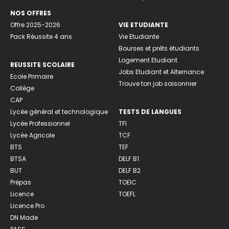
NOS OFFRES
Offre 2025-2026
VIE ETUDIANTE
Pack Réussite 4 ans
Vie Etudiante
Bourses et prêts étudiants
Logement Etudiant
REUSSITE SCOLAIRE
Jobs Etudiant et Alternance
Ecole Primaire
Trouve ton job saisonnier
Collège
CAP
Lycée général et technologique
TESTS DE LANGUES
Lycée Professionnel
TFI
Lycée Agricole
TCF
BTS
TEF
BTSA
DELF B1
BUT
DELF B2
Prépas
TOEIC
Licence
TOEFL
Licence Pro
DN Made