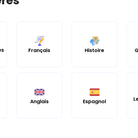
ères
es
Histoire
Français
G
L
Anglais
Espagnol