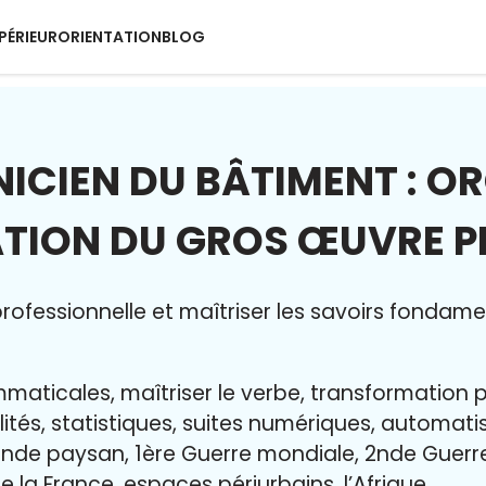
PÉRIEUR
ORIENTATION
BLOG
ICIEN DU BÂTIMENT : O
ATION DU GROS ŒUVRE P
ofessionnelle et maîtriser l
es savoirs fondame
maticales, maîtriser le verbe, transformation 
lités, statistiques, suites numériques, automat
nde paysan, 1ère Guerre mondiale, 2nde Guerr
e la France, espaces périurbains, l’Afrique…