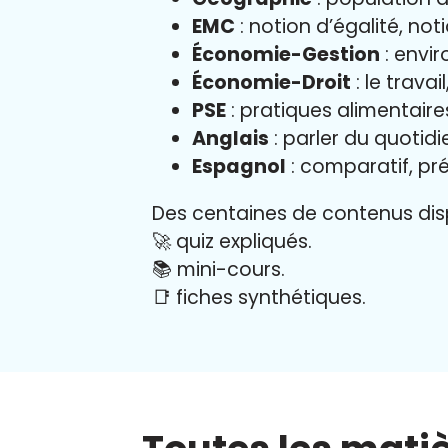
EMC
: notion d’égalité, not
Économie-Gestion
: envir
Économie-Droit
: le trava
PSE
: pratiques alimentair
Anglais
: parler du quotid
Espagnol
: comparatif, pré
Des centaines de contenus disp
🚀 quiz expliqués.
📚 mini-cours.
📑 fiches synthétiques.