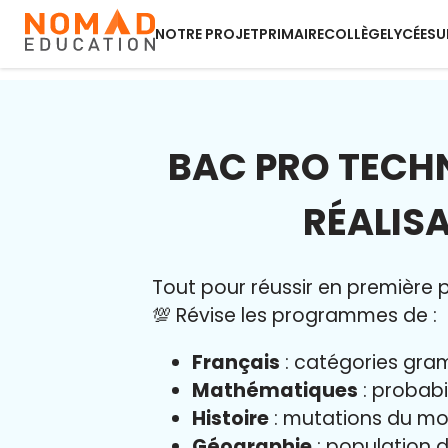
NOTRE PROJET
PRIMAIRE
COLLÈGE
LYCÉE
SU
BAC PRO TECHN
RÉALIS
Tout pour réussir en première pr
💯 Révise les programmes de :
Français
: catégories gram
Mathématiques
: probabi
Histoire
: mutations du mo
Géographie
: population d