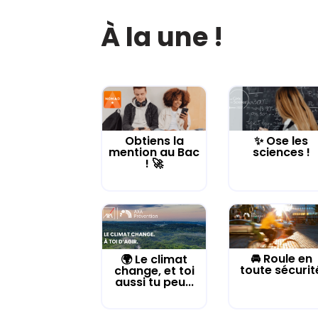
À la une !
Obtiens la
✨ Ose les
mention au Bac
sciences !
! 🚀
🚘 Roule en
🌍 Le climat
toute sécurit
change, et toi
aussi tu peu...