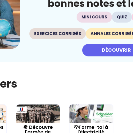
bonnes notes et le
MINI COURS
QUIZ
EXERCICES CORRIGÉS
ANNALES CORRIGÉ
DÉCOUVRIR
iers
es
🪖 Découvre
💡Forme-toi à
l'armée de
l'électricité