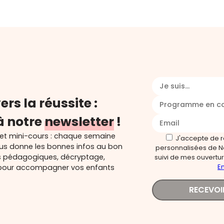
Je suis...
ers la réussite :
Programme en c
à notre
newsletter
!
 et mini-cours : chaque semaine
J'accepte de 
ous donne les bonnes infos au bon
personnalisées de N
s pédagogiques, décryptage,
suivi de mes ouverture
En
és pour accompagner vos enfants
RECEVOI