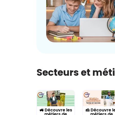
Secteurs et mét
🚜 Découvre les
🧀 Découvre l
métiers de
métiers de