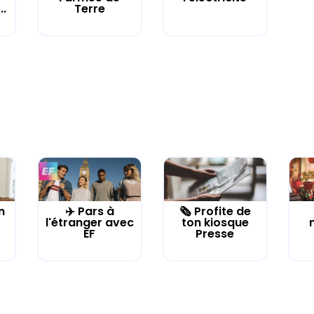
..
Terre
n
✈️ Pars à
🗞️ Profite de
l'étranger avec
ton kiosque
EF
Presse