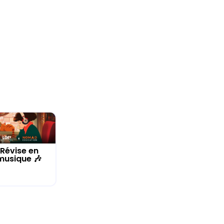
Révise en
musique 🎶