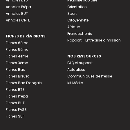
Annales BTS
Réussite scolaire
Annales Prépa
Orientation
Annales BUT
Sport
Annales CRPE
Citoyenneté
Afrique
Francophonie
FICHES DE RÉVISIONS
Rapport - Entreprise à mission
Fiches 6ème
Fiches 5ème
Fiches 4ème
NOS RESSOURCES
Fiches 3ème
FAQ et support
Fiches Bac
Actualités
Fiches Brevet
Communiqués de Presse
Fiches Bac Français
Kit Média
Fiches BTS
Fiches Prépa
Fiches BUT
Fiches PASS
Fiches SUP