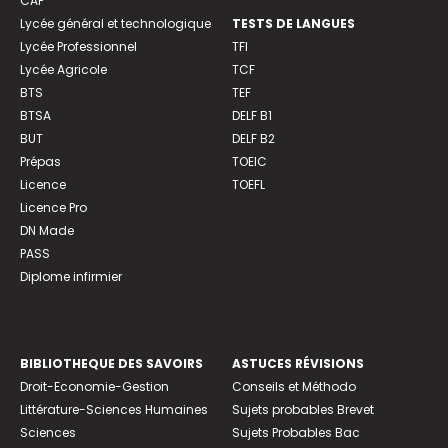
CAP
Lycée général et technologique
TESTS DE LANGUES
Lycée Professionnel
TFI
Lycée Agricole
TCF
BTS
TEF
BTSA
DELF B1
BUT
DELF B2
Prépas
TOEIC
Licence
TOEFL
Licence Pro
DN Made
PASS
Diplome infirmier
BIBLIOTHEQUE DES SAVOIRS
ASTUCES RÉVISIONS
Droit-Economie-Gestion
Conseils et Méthodo
Littérature-Sciences Humaines
Sujets probables Brevet
Sciences
Sujets Probables Bac