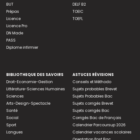
BUT
DELF B2
Prépas
TOEIC
Licence
TOEFL
Licence Pro
DN Made
PASS
Diplome infirmier
BIBLIOTHEQUE DES SAVOIRS
ASTUCES RÉVISIONS
Droit-Economie-Gestion
Conseils et Méthodo
Littérature-Sciences Humaines
Sujets probables Brevet
Sciences
Sujets Probables Bac
Arts-Design-Spectacle
Sujets corrigés Brevet
Santé
Sujets corrigés Bac
Social
Corrigés Bac de Français
Sport
Calendrier Parcoursup 2026
Langues
Calendrier vacances scolaires
Orientation Post Bac