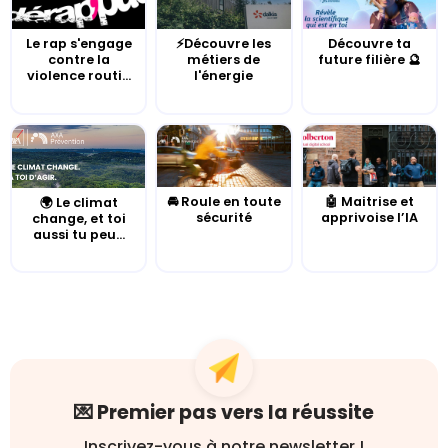
Le rap s'engage
⚡Découvre les
Découvre ta
contre la
métiers de
future filière 🔮
violence routi...
l'énergie
🚘 Roule en toute
🤖 Maitrise et
🌍 Le climat
sécurité
apprivoise l’IA
change, et toi
aussi tu peu...
💌 Premier pas vers la réussite
Inscrivez-vous à notre newsletter !