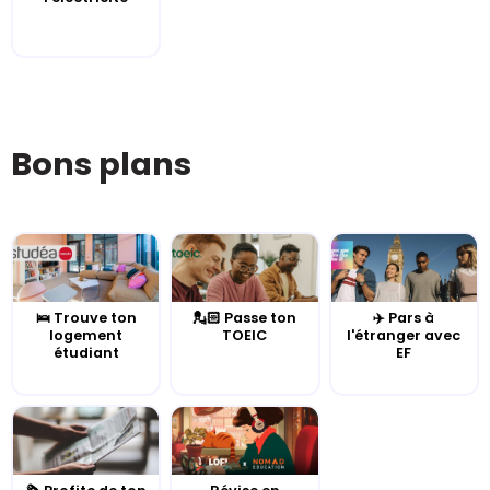
Bons plans
🛌 Trouve ton
💂🏻 Passe ton
✈️ Pars à
logement
TOEIC
l'étranger avec
étudiant
EF