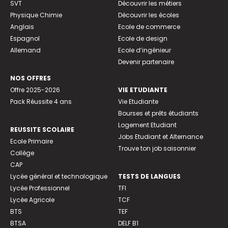
SVT
Découvrir les métiers
Physique Chimie
Découvrir les écoles
Anglais
Ecole de commerce
Espagnol
Ecole de design
Allemand
Ecole d’ingénieur
Devenir partenaire
NOS OFFRES
Offre 2025-2026
VIE ETUDIANTE
Pack Réussite 4 ans
Vie Etudiante
Bourses et prêts étudiants
Logement Etudiant
REUSSITE SCOLAIRE
Jobs Etudiant et Alternance
Ecole Primaire
Trouve ton job saisonnier
Collège
CAP
Lycée général et technologique
TESTS DE LANGUES
Lycée Professionnel
TFI
Lycée Agricole
TCF
BTS
TEF
BTSA
DELF B1