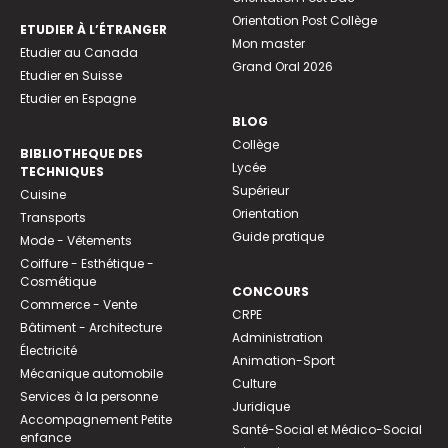
Orientation Post Collège
ETUDIER À L’ÉTRANGER
Mon master
Etudier au Canada
Grand Oral 2026
Etudier en Suisse
Etudier en Espagne
BLOG
Collège
BIBLIOTHEQUE DES
Lycée
TECHNIQUES
Supérieur
Cuisine
Orientation
Transports
Guide pratique
Mode - Vêtements
Coiffure - Esthétique -
Cosmétique
CONCOURS
Commerce - Vente
CRPE
Bâtiment - Architecture
Administration
Électricité
Animation-Sport
Mécanique automobile
Culture
Services à la personne
Juridique
Accompagnement Petite
Santé-Social et Médico-Social
enfance