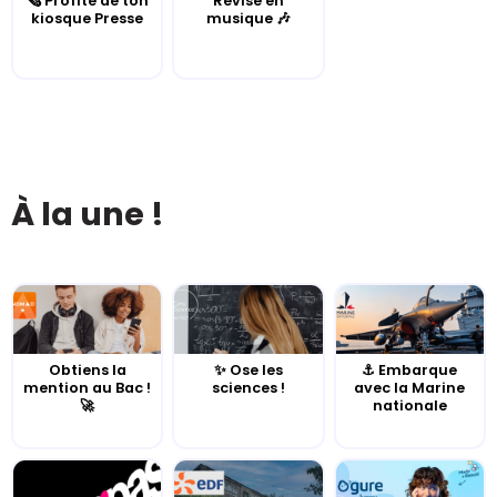
🗞️ Profite de ton
Révise en
kiosque Presse
musique 🎶
À la une !
Obtiens la
✨ Ose les
⚓️ Embarque
mention au Bac !
sciences !
avec la Marine
🚀
nationale