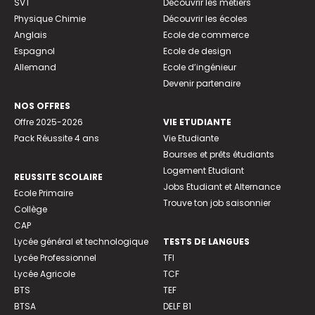
SVT
Découvrir les métiers
Physique Chimie
Découvrir les écoles
Anglais
Ecole de commerce
Espagnol
Ecole de design
Allemand
Ecole d’ingénieur
Devenir partenaire
NOS OFFRES
Offre 2025-2026
VIE ETUDIANTE
Pack Réussite 4 ans
Vie Etudiante
Bourses et prêts étudiants
Logement Etudiant
REUSSITE SCOLAIRE
Jobs Etudiant et Alternance
Ecole Primaire
Trouve ton job saisonnier
Collège
CAP
Lycée général et technologique
TESTS DE LANGUES
Lycée Professionnel
TFI
Lycée Agricole
TCF
BTS
TEF
BTSA
DELF B1