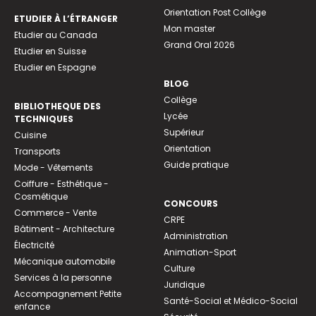
Orientation Post Collège
ETUDIER À L’ÉTRANGER
Mon master
Etudier au Canada
Grand Oral 2026
Etudier en Suisse
Etudier en Espagne
BLOG
Collège
BIBLIOTHEQUE DES
Lycée
TECHNIQUES
Supérieur
Cuisine
Orientation
Transports
Guide pratique
Mode - Vêtements
Coiffure - Esthétique -
Cosmétique
CONCOURS
Commerce - Vente
CRPE
Bâtiment - Architecture
Administration
Électricité
Animation-Sport
Mécanique automobile
Culture
Services à la personne
Juridique
Accompagnement Petite
Santé-Social et Médico-Social
enfance