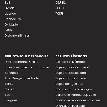
BUT
DELF B2
Prépas
TOEIC
Licence
TOEFL
Licence Pro
DN Made
PASS
Diplome infirmier
BIBLIOTHEQUE DES SAVOIRS
ASTUCES RÉVISIONS
Droit-Economie-Gestion
Conseils et Méthodo
Littérature-Sciences Humaines
Sujets probables Brevet
Sciences
Sujets Probables Bac
Arts-Design-Spectacle
Sujets corrigés Brevet
Santé
Sujets corrigés Bac
Social
Corrigés Bac de Français
Sport
Calendrier Parcoursup 2026
Langues
Calendrier vacances scolaires
Orientation Post Bac