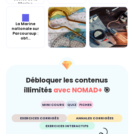
Marine
La Marine
nationale sur
Parcoursup :
obt...
Révise les Maths
Révise la
avec la Marine
Physique-
national...
Chimie avec la
Marine...
Débloquer les contenus
illimités
avec NOMAD+
🎯
MINI COURS
QUIZ
FICHES
EXERCICES CORRIGÉS
ANNALES CORRIGÉES
EXERCICES INTERACTIFS