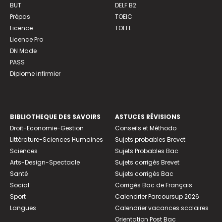
BUT
DELF B2
Prépas
TOEIC
Licence
TOEFL
Licence Pro
DN Made
PASS
Diplome infirmier
BIBLIOTHEQUE DES SAVOIRS
ASTUCES RÉVISIONS
Droit-Economie-Gestion
Conseils et Méthodo
Littérature-Sciences Humaines
Sujets probables Brevet
Sciences
Sujets Probables Bac
Arts-Design-Spectacle
Sujets corrigés Brevet
Santé
Sujets corrigés Bac
Social
Corrigés Bac de Français
Sport
Calendrier Parcoursup 2026
Langues
Calendrier vacances scolaires
Orientation Post Bac