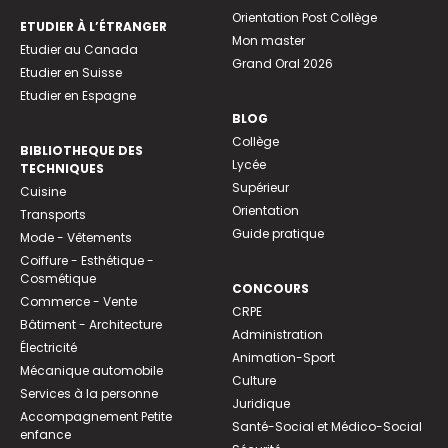
Orientation Post Collège
ETUDIER À L’ÉTRANGER
Mon master
Etudier au Canada
Grand Oral 2026
Etudier en Suisse
Etudier en Espagne
BLOG
Collège
BIBLIOTHEQUE DES
Lycée
TECHNIQUES
Supérieur
Cuisine
Orientation
Transports
Guide pratique
Mode - Vêtements
Coiffure - Esthétique -
Cosmétique
CONCOURS
Commerce - Vente
CRPE
Bâtiment - Architecture
Administration
Électricité
Animation-Sport
Mécanique automobile
Culture
Services à la personne
Juridique
Accompagnement Petite
Santé-Social et Médico-Social
enfance