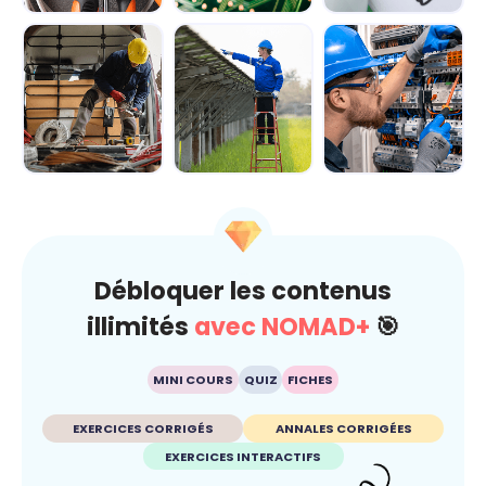
Module 1 - Les
Module 2 -
Module 3 -
bases de
Explorer le
Manipuler les
l'électricité
circuit
principales for...
électriqu...
Module 4 -
Module 5 -
Module 6 - Les
Découvrir les
Appréhender le
règles de
équipements de
fonctionnement...
sécurité pour t...
...
Débloquer les contenus
illimités
avec NOMAD+
🎯
MINI COURS
QUIZ
FICHES
EXERCICES CORRIGÉS
ANNALES CORRIGÉES
EXERCICES INTERACTIFS