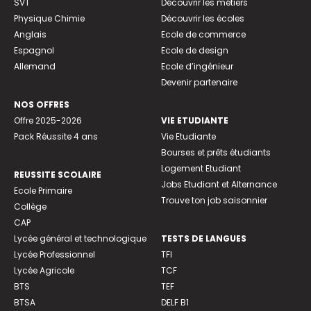
SVT
Découvrir les métiers
Physique Chimie
Découvrir les écoles
Anglais
Ecole de commerce
Espagnol
Ecole de design
Allemand
Ecole d’ingénieur
Devenir partenaire
NOS OFFRES
Offre 2025-2026
VIE ETUDIANTE
Pack Réussite 4 ans
Vie Etudiante
Bourses et prêts étudiants
Logement Etudiant
REUSSITE SCOLAIRE
Jobs Etudiant et Alternance
Ecole Primaire
Trouve ton job saisonnier
Collège
CAP
Lycée général et technologique
TESTS DE LANGUES
Lycée Professionnel
TFI
Lycée Agricole
TCF
BTS
TEF
BTSA
DELF B1